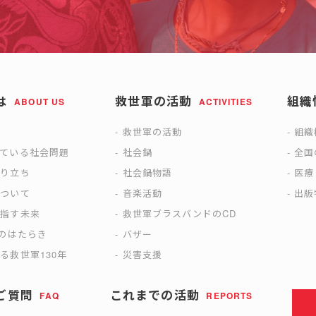
は
救世軍の活動
組織
ABOUT US
ACTIVITIES
は
救世軍の活動
組織
えている社会問題
社会鍋
全国
成り立ち
社会鍋物語
医療
について
音楽活動
出版
目指す未来
救世軍ブラスバンドのCD
)のはたらき
バザー
る救世軍130年
災害支援
ご質問
これまでの活動
FAQ
REPORTS