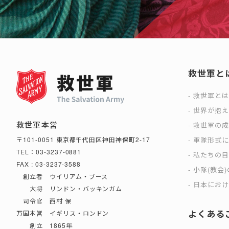
救世軍と
救世軍と
世界が抱
救世軍本営
救世軍の
軍隊形式
〒101-0051 東京都千代田区神田神保町2-17
TEL：03-3237-0881
私たちの
FAX : 03-3237-3588
小隊(教会
創立者 ウイリアム・ブース
日本におけ
大将 リンドン・バッキンガム
司令官 西村 保
よくある
万国本営 イギリス・ロンドン
創立 1865年