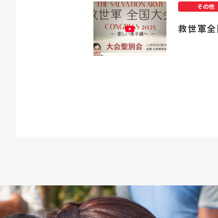
その他
救世軍全