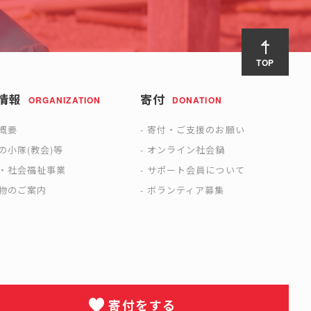
TOP
情報
寄付
ORGANIZATION
DONATION
概要
寄付・ご支援のお願い
の小隊(教会)等
オンライン社会鍋
・社会福祉事業
サポート会員について
物のご案内
ボランティア募集
寄付をする