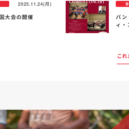
2025.11.24(月)
音
国大会の開催
バン
ィ・
これ