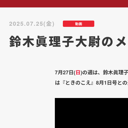
2025.07.25(金)
動画
鈴木眞理子大尉のメ
7月27日(
日
)の週は、鈴木眞理
は『ときのこえ』8月1日号と