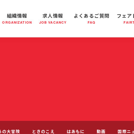
組織情報
求人情報
よくあるご質問
フェア
ORGANIZATION
JOB VACANCY
FAQ
FAIR
軍の成り立ち
全国の小隊(教会)等について
社会鍋物語
軍隊形式について
音楽活動
医療・社会福祉事業
救世軍ブラスバンドのCD
私たちの目指す未来
出
あの大冒険
ときのこえ
はあもに
動画
国際ニ