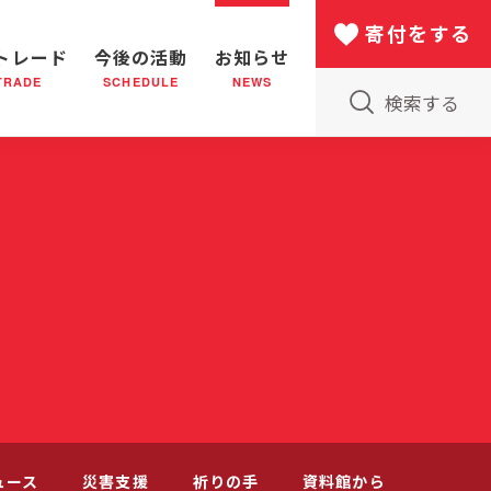
寄付をする
トレード
今後の活動
お知らせ
TRADE
SCHEDULE
NEWS
検索する
版物のご案内
小隊(教会)のはたらき
バザー
災害支援
日本における救世軍の130年
ュース
災害支援
祈りの手
資料館から