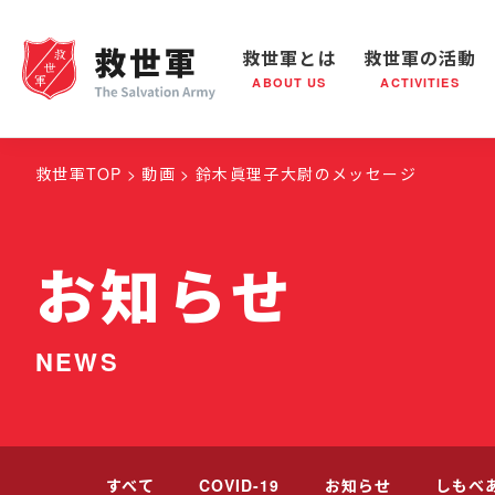
救世軍とは
救世軍の活動
ABOUT US
ACTIVITIES
救世軍とは
世界が抱えている社会問題
救世軍の活動
組織概要
社会鍋
救世
救世軍TOP
動画
鈴木眞理子大尉のメッセージ
お知らせ
NEWS
すべて
COVID-19
お知らせ
しもべ