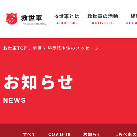
救世軍とは
救世軍の活動
組
ABOUT US
ACTIVITIES
ORGA
救世軍とは
世界が抱えている社会問題
救世軍の活動
組織概要
社会鍋
救世軍の
救世軍TOP
動画
勝箆隆少佐のメッセージ
お知らせ
NEWS
すべて
COVID-19
お知らせ
しもべあの