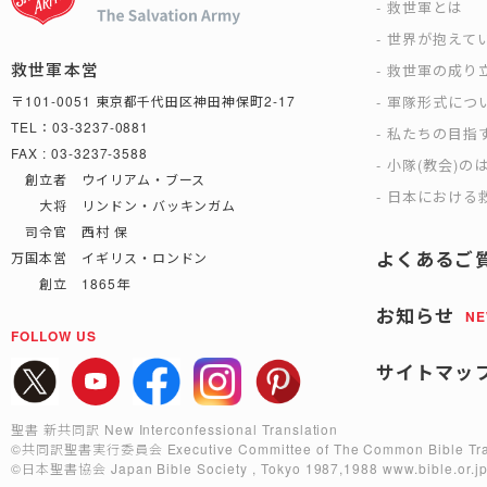
救世軍とは
世界が抱えて
救世軍本営
救世軍の成り
軍隊形式につ
〒101-0051 東京都千代田区神田神保町2-17
TEL：03-3237-0881
私たちの目指
FAX : 03-3237-3588
小隊(教会)の
創立者 ウイリアム・ブース
日本における救
大将 リンドン・バッキンガム
司令官 西村 保
よくあるご
万国本営 イギリス・ロンドン
創立 1865年
お知らせ
N
FOLLOW US
サイトマッ
聖書 新共同訳 New Interconfessional Translation
©共同訳聖書実行委員会
Executive Committee of The Common Bible Tra
©日本聖書協会
Japan Bible Society , Tokyo 1987,1988
www.bible.or.j