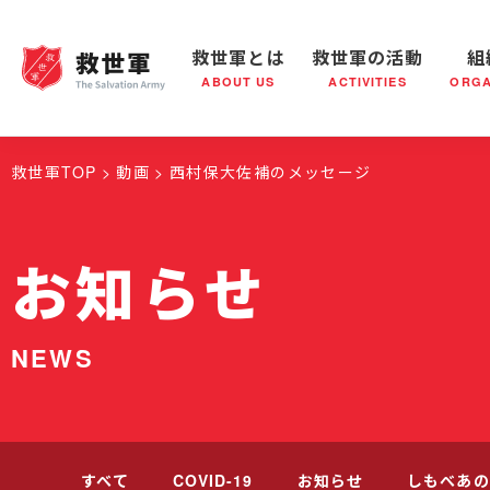
救世軍とは
救世軍の活動
組
ABOUT US
ACTIVITIES
ORGA
救世軍とは
世界が抱えている社会問題
救世軍の活動
組織概要
社会鍋
救世軍の
救世軍TOP
動画
西村保大佐補のメッセージ
お知らせ
NEWS
すべて
COVID-19
お知らせ
しもべあの