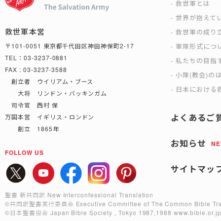
救世軍とは
世界が抱えて
救世軍本営
救世軍の成り
軍隊形式につ
〒101-0051 東京都千代田区神田神保町2-17
TEL：03-3237-0881
私たちの目指
FAX : 03-3237-3588
小隊(教会)の
創立者 ウイリアム・ブース
日本における救
大将 リンドン・バッキンガム
司令官 西村 保
よくあるご
万国本営 イギリス・ロンドン
創立 1865年
お知らせ
N
FOLLOW US
サイトマッ
聖書 新共同訳 New Interconfessional Translation
©共同訳聖書実行委員会
Executive Committee of The Common Bible Tra
©日本聖書協会
Japan Bible Society , Tokyo 1987,1988
www.bible.or.j