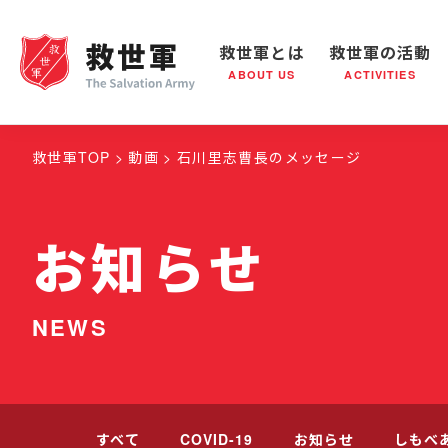
救世軍とは
救世軍の活動
ABOUT US
ACTIVITIES
救世軍とは
世界が抱えている社会問題
救世軍の活動
組織概要
社会鍋
救世
救世軍TOP
動画
石川里志曹長のメッセージ
お知らせ
NEWS
すべて
COVID-19
お知らせ
しもべ