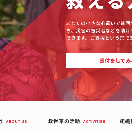
救える
あなたの小さな心遣いで貧困
ち、災害の被災者などを助け
できます。ご支援という形で
寄付をしてみ
は
救世軍の活動
組織
ABOUT US
ACTIVITIES