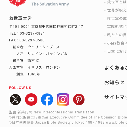
救世軍と
世界が抱
救世軍本営
救世軍の
軍隊形式
〒101-0051 東京都千代田区神田神保町2-17
TEL：03-3237-0881
私たちの
FAX : 03-3237-3588
小隊(教会
創立者 ウイリアム・ブース
日本におけ
大将 リンドン・バッキンガム
司令官 西村 保
よくある
万国本営 イギリス・ロンドン
創立 1865年
お知らせ
FOLLOW US
サイトマ
聖書 新共同訳 New Interconfessional Translation
©共同訳聖書実行委員会
Executive Committee of The Common Bible
©日本聖書協会
Japan Bible Society , Tokyo 1987,1988
www.bible.o