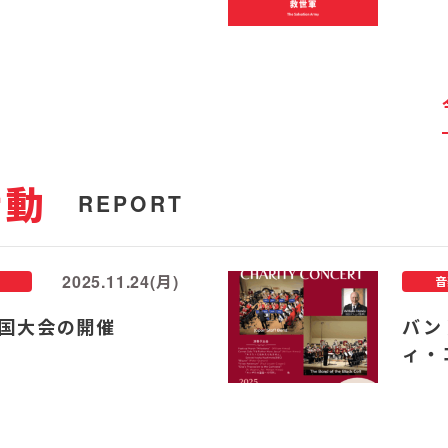
活動
REPORT
2025.11.24(月)
音
国大会の開催
バン
ィ・