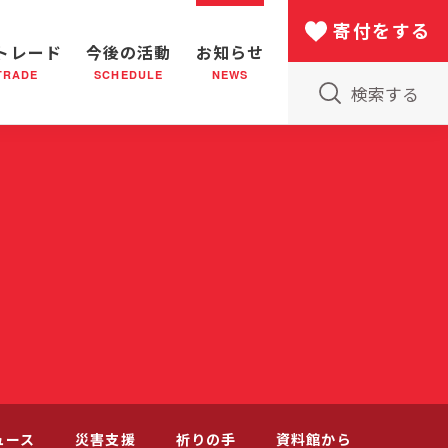
寄付をする
トレード
今後の活動
お知らせ
TRADE
SCHEDULE
NEWS
検索する
版物のご案内
小隊(教会)のはたらき
バザー
災害支援
日本における救世軍の130年
ュース
災害支援
祈りの手
資料館から