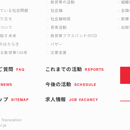
は
救世軍の活動
組織
えている社会問題
社会鍋
全国
成り立ち
社会鍋物語
医療
について
音楽活動
出版
目指す未来
救世軍ブラスバンドのCD
)のはたらき
バザー
る救世軍130年
災害支援
ご質問
これまでの活動
FAQ
REPORTS
今後の活動
NEWS
SCHEDULE
ップ
求人情報
SITEMAP
JOB VACANCY
 Translation
r.jp