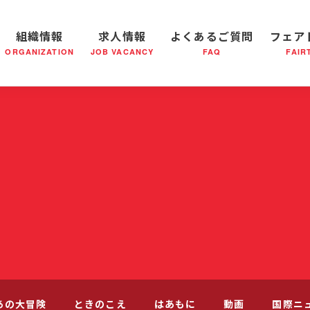
組織情報
求人情報
よくあるご質問
フェア
ORGANIZATION
JOB VACANCY
FAQ
FAIR
軍の成り立ち
全国の小隊(教会)等について
社会鍋物語
軍隊形式について
音楽活動
医療・社会福祉事業
救世軍ブラスバンドのCD
私たちの目指す未来
出
あの大冒険
ときのこえ
はあもに
動画
国際ニ