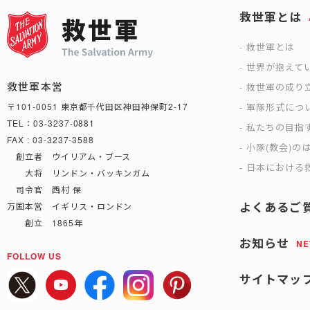
救世軍とは
救世軍とは
世界が抱えて
救世軍本営
救世軍の成り
軍隊形式につ
〒101-0051 東京都千代田区神田神保町2-17
TEL：03-3237-0881
私たちの目指
FAX : 03-3237-3588
小隊(教会)の
創立者 ウイリアム・ブース
日本における救
大将 リンドン・バッキンガム
司令官 西村 保
よくあるご
万国本営 イギリス・ロンドン
創立 1865年
お知らせ
N
FOLLOW US
サイトマッ