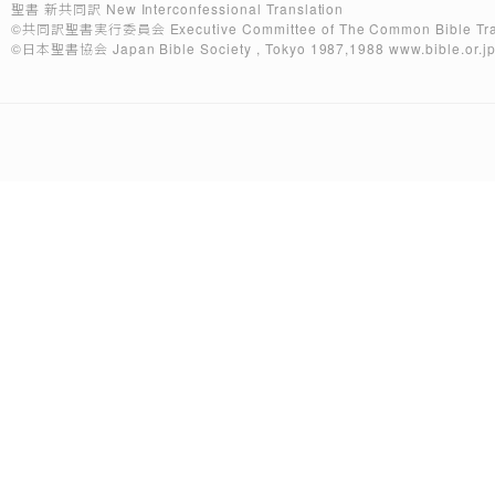
聖書 新共同訳 New Interconfessional Translation
©共同訳聖書実行委員会
Executive Committee of The Common Bible Tra
©日本聖書協会
Japan Bible Society , Tokyo 1987,1988
www.bible.or.j