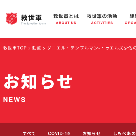
救世軍とは
救世軍の活動
組
ABOUT US
ACTIVITIES
ORGA
救世軍とは
世界が抱えている社会問題
救世軍の活動
組織概要
社会鍋
救世軍の
救世軍TOP
動画
ダニエル・テンプルマン-トゥエルズ少佐
お知らせ
NEWS
すべて
COVID-19
お知らせ
しもべあの