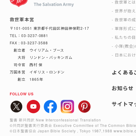
救世軍と
世界が抱
救世軍本営
救世軍の
軍隊形式
〒101-0051 東京都千代田区神田神保町2-17
TEL：03-3237-0881
私たちの
FAX : 03-3237-3588
小隊(教会
創立者 ウイリアム・ブース
日本におけ
大将 リンドン・バッキンガム
司令官 西村 保
よくある
万国本営 イギリス・ロンドン
創立 1865年
お知らせ
FOLLOW US
サイトマ
聖書 新共同訳 New Interconfessional Translation
©共同訳聖書実行委員会
Executive Committee of The Common Bible
©日本聖書協会
Japan Bible Society , Tokyo 1987,1988
www.bible.o