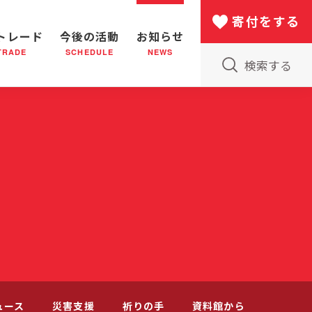
寄付をする
トレード
今後の活動
お知らせ
TRADE
SCHEDULE
NEWS
検索する
版物のご案内
小隊(教会)のはたらき
バザー
災害支援
日本における救世軍の130年
ュース
災害支援
祈りの手
資料館から