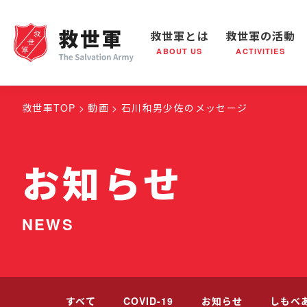
救世軍とは
救世軍の活動
ABOUT US
ACTIVITIES
救世軍とは
世界が抱えている社会問題
救世軍の活動
組織概要
社会鍋
救世
救世軍TOP
動画
石川和男少佐のメッセージ
お知らせ
NEWS
すべて
COVID-19
お知らせ
しもべ