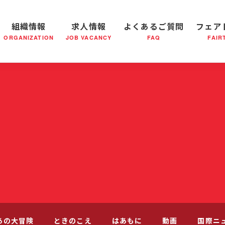
組織情報
求人情報
よくあるご質問
フェア
ORGANIZATION
JOB VACANCY
FAQ
FAIR
軍の成り立ち
全国の小隊(教会)等について
社会鍋物語
軍隊形式について
音楽活動
医療・社会福祉事業
救世軍ブラスバンドのCD
私たちの目指す未来
出
あの大冒険
ときのこえ
はあもに
動画
国際ニ