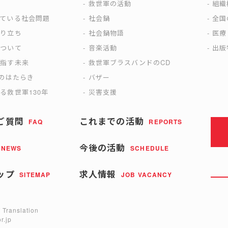
は
救世軍の活動
組織
えている社会問題
社会鍋
全国
成り立ち
社会鍋物語
医療
について
音楽活動
出版
目指す未来
救世軍ブラスバンドのCD
)のはたらき
バザー
る救世軍130年
災害支援
ご質問
これまでの活動
FAQ
REPORTS
今後の活動
NEWS
SCHEDULE
ップ
求人情報
SITEMAP
JOB VACANCY
 Translation
r.jp