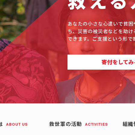
救える
あなたの小さな心遣いで貧困
ち、災害の被災者などを助け
できます。ご支援という形で
寄付をしてみ
は
救世軍の活動
組織
ABOUT US
ACTIVITIES