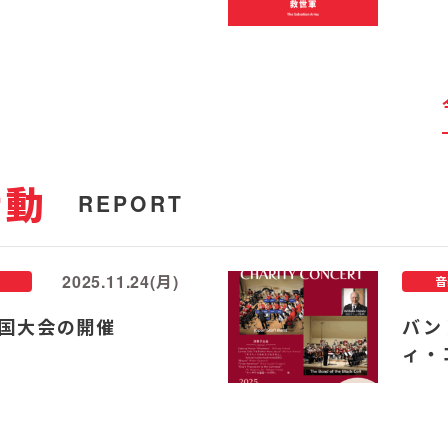
活動
REPORT
2025.11.24(月)
音
国大会の開催
バン
ィ・