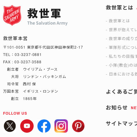
救世軍とは
救世軍とは
世界が抱えて
救世軍本営
救世軍の成り
軍隊形式につ
〒101-0051 東京都千代田区神田神保町2-17
TEL：03-3237-0881
私たちの目指
FAX : 03-3237-3588
小隊(教会)の
創立者 ウイリアム・ブース
日本における救
大将 リンドン・バッキンガム
司令官 西村 保
よくあるご
万国本営 イギリス・ロンドン
創立 1865年
お知らせ
N
FOLLOW US
サイトマッ