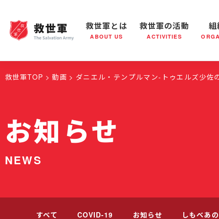
救世軍とは
救世軍の活動
組
ABOUT US
ACTIVITIES
ORGA
救世軍とは
世界が抱えている社会問題
救世軍の活動
組織概要
社会鍋
救世軍の
救世軍TOP
動画
ダニエル・テンプルマン-トゥエルズ少佐
お知らせ
NEWS
すべて
COVID-19
お知らせ
しもべあの