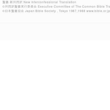
聖書 新共同訳 New Interconfessional Translation
©共同訳聖書実行委員会
Executive Committee of The Common Bible Tra
©日本聖書協会
Japan Bible Society , Tokyo 1987,1988
www.bible.or.j