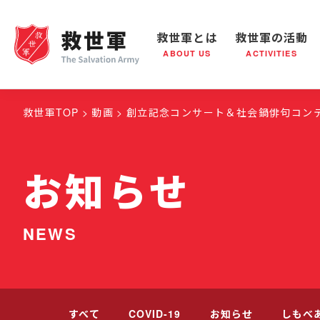
救世軍とは
救世軍の活動
ABOUT US
ACTIVITIES
救世軍とは
世界が抱えている社会問題
救世軍の活動
組織概要
社会鍋
救世
救世軍TOP
動画
創立記念コンサート＆社会鍋俳句コン
お知らせ
NEWS
すべて
COVID-19
お知らせ
しもべ