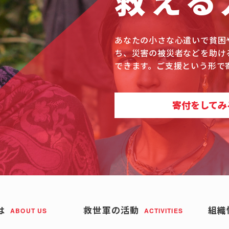
救える
あなたの小さな心遣いで貧困
ち、災害の被災者などを助け
できます。ご支援という形で
寄付をしてみ
は
救世軍の活動
組織
ABOUT US
ACTIVITIES