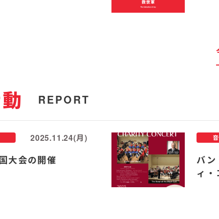
活動
REPORT
2025.11.24(月)
音
国大会の開催
バン
ィ・