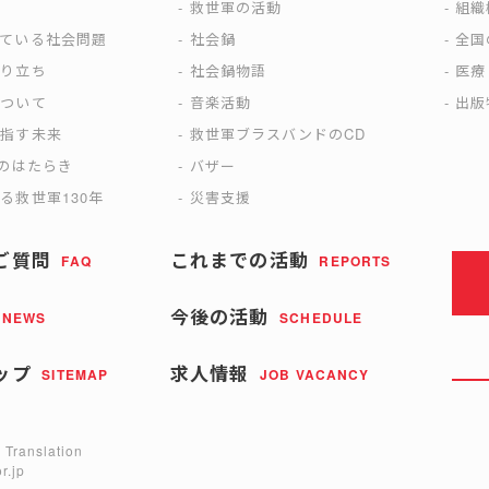
は
救世軍の活動
組織
えている社会問題
社会鍋
全国
成り立ち
社会鍋物語
医療
について
音楽活動
出版
目指す未来
救世軍ブラスバンドのCD
)のはたらき
バザー
る救世軍130年
災害支援
ご質問
これまでの活動
FAQ
REPORTS
今後の活動
NEWS
SCHEDULE
ップ
求人情報
SITEMAP
JOB VACANCY
 Translation
r.jp