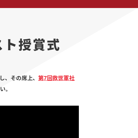
スト授賞式
催し、その席上、
第7回救世軍社
さい。