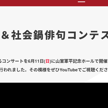
＆社会鍋俳句コンテ
コンサートを6月11日(
日
)に山室軍平記念ホールで開
行われました。その模様をぜひYouTubeでご視聴くだ