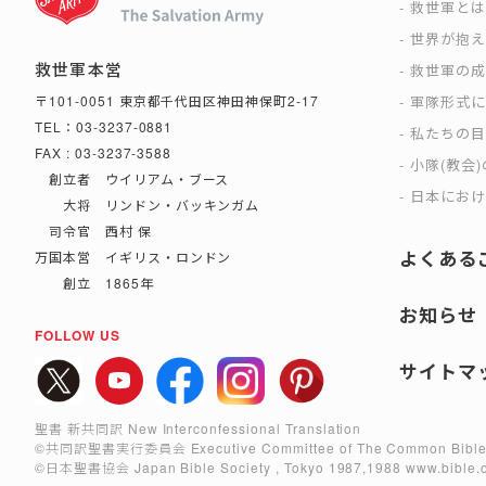
救世軍と
世界が抱
救世軍本営
救世軍の
軍隊形式
〒101-0051 東京都千代田区神田神保町2-17
TEL：03-3237-0881
私たちの
FAX : 03-3237-3588
小隊(教会
創立者 ウイリアム・ブース
日本におけ
大将 リンドン・バッキンガム
司令官 西村 保
よくある
万国本営 イギリス・ロンドン
創立 1865年
お知らせ
FOLLOW US
サイトマ
聖書 新共同訳 New Interconfessional Translation
©共同訳聖書実行委員会
Executive Committee of The Common Bible
©日本聖書協会
Japan Bible Society , Tokyo 1987,1988
www.bible.o