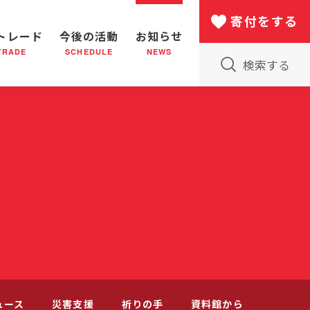
寄付をする
トレード
今後の活動
お知らせ
TRADE
SCHEDULE
NEWS
検索する
版物のご案内
小隊(教会)のはたらき
バザー
災害支援
日本における救世軍の130年
ュース
災害支援
祈りの手
資料館から