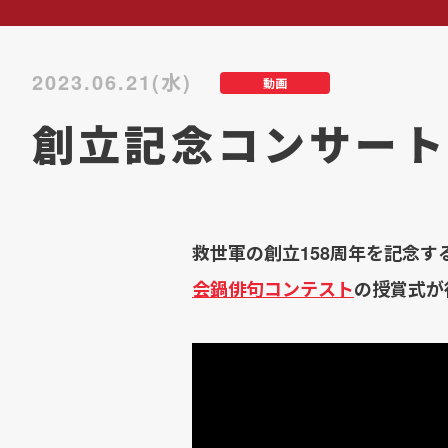
2023.06.21(水)
動画
創立記念コンサート
救世軍の創立158周年を記念する
会鍋俳句コンテスト
の授賞式が