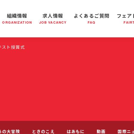
組織情報
求人情報
よくあるご質問
フェア
ORGANIZATION
JOB VACANCY
FAQ
FAIR
軍の成り立ち
全国の小隊(教会)等について
社会鍋物語
軍隊形式について
音楽活動
医療・社会福祉事業
救世軍ブラスバンドのCD
私たちの目指す未来
出
テスト授賞式
あの大冒険
ときのこえ
はあもに
動画
国際ニ