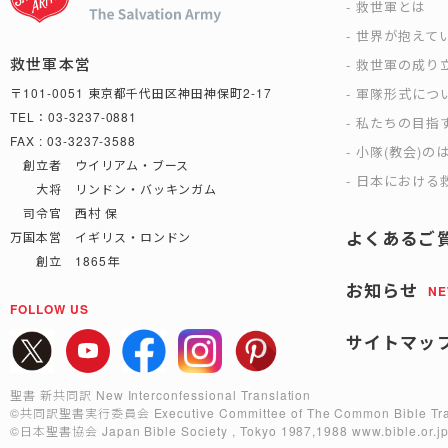
救世軍とは
世界が抱えて
救世軍本営
救世軍の成り
軍隊形式につ
〒101-0051 東京都千代田区神田神保町2-17
TEL：03-3237-0881
私たちの目指
FAX : 03-3237-3588
小隊(教会)の
創立者 ウイリアム・ブース
日本における救
大将 リンドン・バッキンガム
司令官 西村 保
よくあるご
万国本営 イギリス・ロンドン
創立 1865年
お知らせ
N
FOLLOW US
サイトマッ
聖書 新共同訳 New Interconfessional Translation
©共同訳聖書実行委員会
Executive Committee of The Common Bible Tra
©日本聖書協会
Japan Bible Society , Tokyo 1987,1988
www.bible.or.j