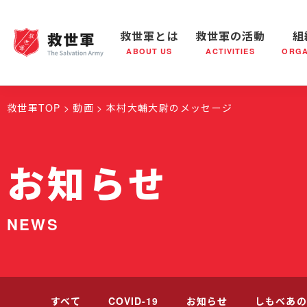
救世軍とは
救世軍の活動
組
ABOUT US
ACTIVITIES
ORGA
救世軍とは
世界が抱えている社会問題
救世軍の活動
組織概要
社会鍋
救世軍の
救世軍TOP
動画
本村大輔大尉のメッセージ
お知らせ
NEWS
すべて
COVID-19
お知らせ
しもべあの