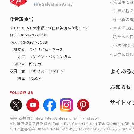
救世軍と
世界が抱
救世軍本営
救世軍の
軍隊形式
〒101-0051 東京都千代田区神田神保町2-17
TEL：03-3237-0881
私たちの
FAX : 03-3237-3588
小隊(教会
創立者 ウイリアム・ブース
日本におけ
大将 リンドン・バッキンガム
司令官 西村 保
よくある
万国本営 イギリス・ロンドン
創立 1865年
お知らせ
FOLLOW US
サイトマ
聖書 新共同訳 New Interconfessional Translation
©共同訳聖書実行委員会
Executive Committee of The Common Bible
©日本聖書協会
Japan Bible Society , Tokyo 1987,1988
www.bible.o