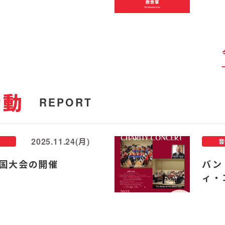
活動
REPORT
2025.11.24(月)
音
国大会の開催
バン
ィ・