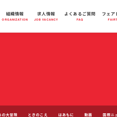
組織情報
求人情報
よくあるご質問
フェア
ORGANIZATION
JOB VACANCY
FAQ
FAIR
軍の成り立ち
全国の小隊(教会)等について
社会鍋物語
軍隊形式について
音楽活動
医療・社会福祉事業
救世軍ブラスバンドのCD
私たちの目指す未来
出
あの大冒険
ときのこえ
はあもに
動画
国際ニ