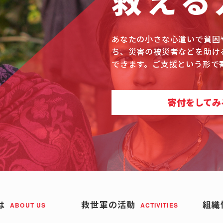
救える
あなたの小さな心遣いで貧困
ち、災害の被災者などを助け
できます。ご支援という形で
寄付をしてみ
は
救世軍の活動
組織
ABOUT US
ACTIVITIES