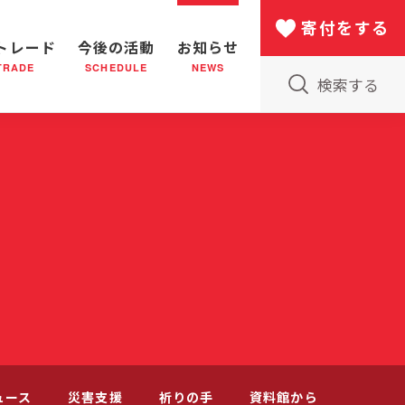
寄付をする
トレード
今後の活動
お知らせ
TRADE
SCHEDULE
NEWS
検索する
版物のご案内
小隊(教会)のはたらき
バザー
災害支援
日本における救世軍の130年
ュース
災害支援
祈りの手
資料館から