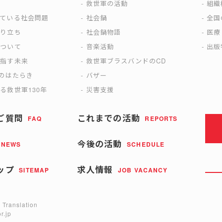
は
救世軍の活動
組織
えている社会問題
社会鍋
全国
成り立ち
社会鍋物語
医療
について
音楽活動
出版
目指す未来
救世軍ブラスバンドのCD
)のはたらき
バザー
る救世軍130年
災害支援
ご質問
これまでの活動
FAQ
REPORTS
今後の活動
NEWS
SCHEDULE
ップ
求人情報
SITEMAP
JOB VACANCY
 Translation
r.jp