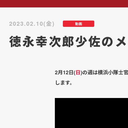
2023.02.10(金)
動画
徳永幸次郎少佐のメ
2月12日(
日
)の週は横浜小隊士
します。