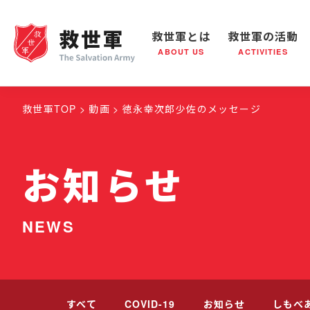
救世軍とは
救世軍の活動
ABOUT US
ACTIVITIES
救世軍とは
世界が抱えている社会問題
救世軍の活動
組織概要
社会鍋
救世
救世軍TOP
動画
徳永幸次郎少佐のメッセージ
お知らせ
NEWS
すべて
COVID-19
お知らせ
しもべ