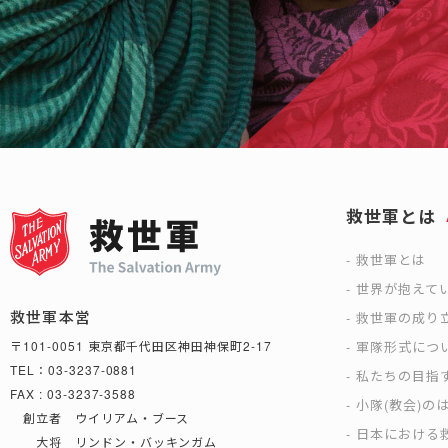
救世軍とは
救世軍とは
世界が抱えて
救世軍本営
救世軍の成り
軍隊形式につ
〒101-0051 東京都千代田区神田神保町2-17
TEL：03-3237-0881
私たちの目指
FAX : 03-3237-3588
小隊(教会)の
創立者 ウイリアム・ブース
日本における救
大将 リンドン・バッキンガム