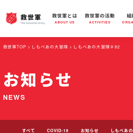
救世軍とは
救世軍の活動
組
ABOUT US
ACTIVITIES
ORGA
救世軍とは
世界が抱えている社会問題
救世軍の活動
組織概要
社会鍋
救世軍の
救世軍TOP
しもべあの大冒険
しもべあの大冒険＃82
お知らせ
NEWS
すべて
COVID-19
お知らせ
しもべあの