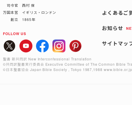
司令官 西村 保
よくあるご
万国本営 イギリス・ロンドン
創立 1865年
お知らせ
N
FOLLOW US
サイトマッ
聖書 新共同訳 New Interconfessional Translation
©共同訳聖書実行委員会
Executive Committee of The Common Bible Tra
©日本聖書協会
Japan Bible Society , Tokyo 1987,1988
www.bible.or.j