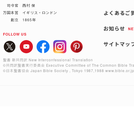
司令官 西村 保
よくあるご
万国本営 イギリス・ロンドン
創立 1865年
お知らせ
N
FOLLOW US
サイトマッ
聖書 新共同訳 New Interconfessional Translation
©共同訳聖書実行委員会
Executive Committee of The Common Bible Tra
©日本聖書協会
Japan Bible Society , Tokyo 1987,1988
www.bible.or.j