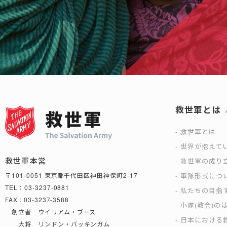
救世軍とは
救世軍とは
世界が抱えて
救世軍本営
救世軍の成り
軍隊形式につ
〒101-0051 東京都千代田区神田神保町2-17
TEL：03-3237-0881
私たちの目指
FAX : 03-3237-3588
小隊(教会)の
創立者 ウイリアム・ブース
日本における救
大将 リンドン・バッキンガム