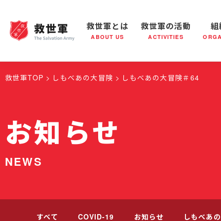
救世軍とは
救世軍の活動
組
ABOUT US
ACTIVITIES
ORGA
救世軍とは
世界が抱えている社会問題
救世軍の活動
組織概要
社会鍋
救世軍の
救世軍TOP
しもべあの大冒険
しもべあの大冒険＃64
お知らせ
NEWS
すべて
COVID-19
お知らせ
しもべあの