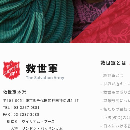
救世軍とは
救世軍とは
世界が抱えて
救世軍本営
救世軍の成り
軍隊形式につ
〒101-0051 東京都千代田区神田神保町2-17
TEL：03-3237-0881
私たちの目指
FAX : 03-3237-3588
小隊(教会)の
創立者 ウイリアム・ブース
日本における救
大将 リンドン・バッキンガム