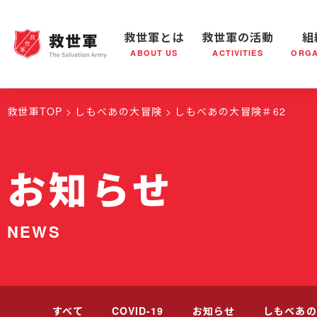
救世軍とは
救世軍の活動
組
ABOUT US
ACTIVITIES
ORGA
救世軍とは
世界が抱えている社会問題
救世軍の活動
組織概要
社会鍋
救世軍の
救世軍TOP
しもべあの大冒険
しもべあの大冒険＃62
お知らせ
NEWS
すべて
COVID-19
お知らせ
しもべあの