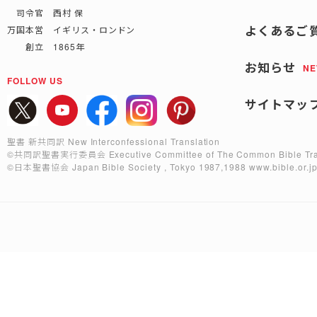
司令官 西村 保
よくあるご
万国本営 イギリス・ロンドン
創立 1865年
お知らせ
N
FOLLOW US
サイトマッ
聖書 新共同訳 New Interconfessional Translation
©共同訳聖書実行委員会
Executive Committee of The Common Bible Tra
©日本聖書協会
Japan Bible Society , Tokyo 1987,1988
www.bible.or.j