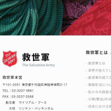
救世軍とは
救世軍とは
世界が抱えて
救世軍本営
救世軍の成り
軍隊形式につ
〒101-0051 東京都千代田区神田神保町2-17
TEL：03-3237-0881
私たちの目指
FAX : 03-3237-3588
小隊(教会)の
創立者 ウイリアム・ブース
日本における救
大将 リンドン・バッキンガム