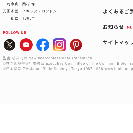
司令官 西村 保
よくあるご
万国本営 イギリス・ロンドン
創立 1865年
お知らせ
N
FOLLOW US
サイトマッ
聖書 新共同訳 New Interconfessional Translation
©共同訳聖書実行委員会
Executive Committee of The Common Bible Tra
©日本聖書協会
Japan Bible Society , Tokyo 1987,1988
www.bible.or.j