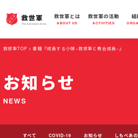
救世軍とは
救世軍の活動
組
ABOUT US
ACTIVITIES
ORGA
救世軍とは
世界が抱えている社会問題
救世軍の活動
組織概要
社会鍋
救世軍の
救世軍TOP
書籍
『成長する小隊−救世軍と教会成長−』
お知らせ
NEWS
すべて
COVID-19
お知らせ
しもべあの