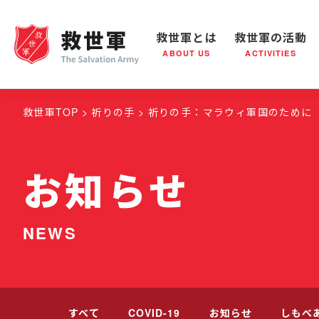
救世軍とは
救世軍の活動
ABOUT US
ACTIVITIES
救世軍とは
世界が抱えている社会問題
救世軍の活動
組織概要
社会鍋
救世
救世軍TOP
祈りの手
祈りの手：マラウィ軍国のために
お知らせ
NEWS
すべて
COVID-19
お知らせ
しもべ