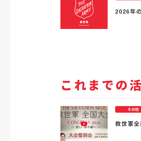
2026年
これまでの
その他
救世軍全