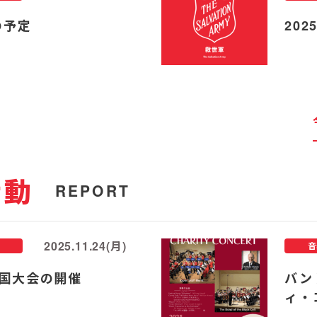
の予定
20
活動
REPORT
2025.11.24(月)
音
国大会の開催
バン
ィ・