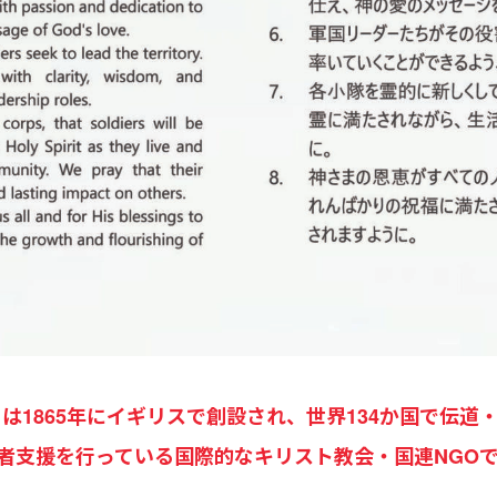
 Army）は1865年にイギリスで創設され、世界134か国
者支援を行っている国際的なキリスト教会・国連NGO