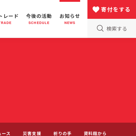
寄付をする
トレード
今後の活動
お知らせ
TRADE
SCHEDULE
NEWS
検索する
版物のご案内
小隊(教会)のはたらき
バザー
災害支援
日本における救世軍の130年
ュース
災害支援
祈りの手
資料館から