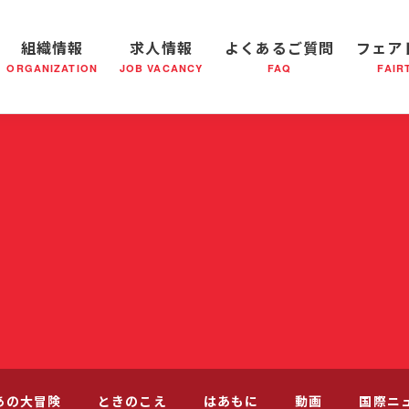
組織情報
求人情報
よくあるご質問
フェア
ORGANIZATION
JOB VACANCY
FAQ
FAIR
軍の成り立ち
全国の小隊(教会)等について
社会鍋物語
軍隊形式について
音楽活動
医療・社会福祉事業
救世軍ブラスバンドのCD
私たちの目指す未来
出
あの大冒険
ときのこえ
はあもに
動画
国際ニ