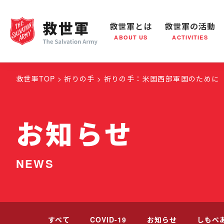
救世軍とは
救世軍の活動
ABOUT US
ACTIVITIES
救世軍とは
世界が抱えている社会問題
救世軍の活動
組織概要
社会鍋
救世
救世軍TOP
祈りの手
祈りの手：米国西部軍国のために
お知らせ
NEWS
すべて
COVID-19
お知らせ
しもべ