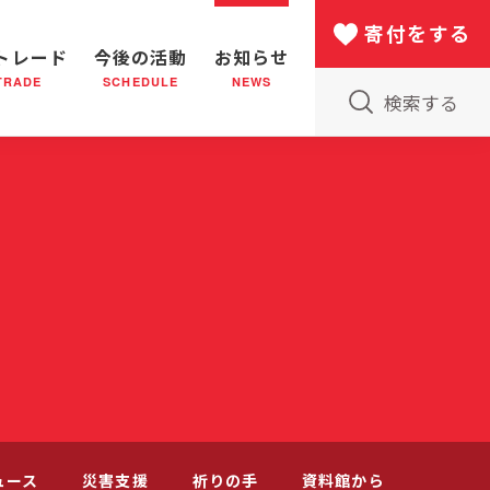
寄付をする
トレード
今後の活動
お知らせ
TRADE
SCHEDULE
NEWS
検索する
版物のご案内
小隊(教会)のはたらき
バザー
災害支援
日本における救世軍の130年
ュース
災害支援
祈りの手
資料館から