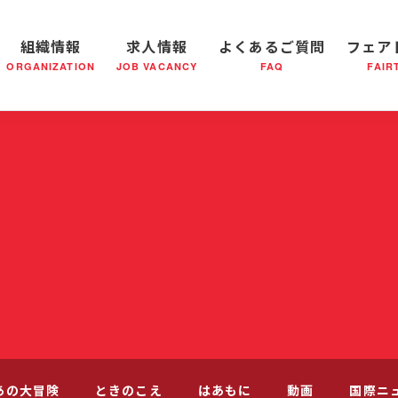
組織情報
求人情報
よくあるご質問
フェア
ORGANIZATION
JOB VACANCY
FAQ
FAIR
軍の成り立ち
全国の小隊(教会)等について
社会鍋物語
軍隊形式について
音楽活動
医療・社会福祉事業
救世軍ブラスバンドのCD
私たちの目指す未来
出
あの大冒険
ときのこえ
はあもに
動画
国際ニ