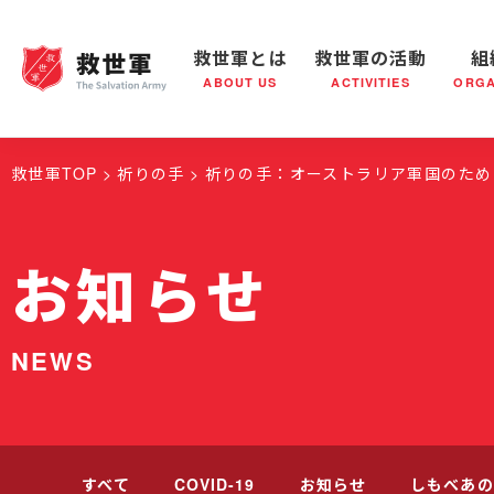
救世軍とは
救世軍の活動
組
ABOUT US
ACTIVITIES
ORGA
救世軍とは
世界が抱えている社会問題
救世軍の活動
組織概要
社会鍋
救世軍の
救世軍TOP
祈りの手
祈りの手：オーストラリア軍国のため
お知らせ
NEWS
すべて
COVID-19
お知らせ
しもべあの