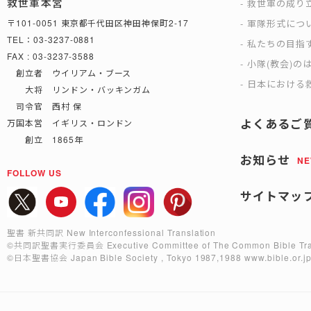
救世軍本営
救世軍の成り
軍隊形式につ
〒101-0051 東京都千代田区神田神保町2-17
TEL：03-3237-0881
私たちの目指
FAX : 03-3237-3588
小隊(教会)の
創立者 ウイリアム・ブース
日本における救
大将 リンドン・バッキンガム
司令官 西村 保
よくあるご
万国本営 イギリス・ロンドン
創立 1865年
お知らせ
N
FOLLOW US
サイトマッ
聖書 新共同訳 New Interconfessional Translation
©共同訳聖書実行委員会
Executive Committee of The Common Bible Tra
©日本聖書協会
Japan Bible Society , Tokyo 1987,1988
www.bible.or.j