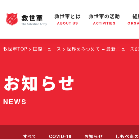
救世軍とは
救世軍の活動
組
ABOUT US
ACTIVITIES
ORGA
救世軍とは
世界が抱えている社会問題
救世軍の活動
組織概要
社会鍋
救世軍の
救世軍TOP
国際ニュース
世界をみつめて – 最新ニュース20
お知らせ
NEWS
すべて
COVID-19
お知らせ
しもべあの