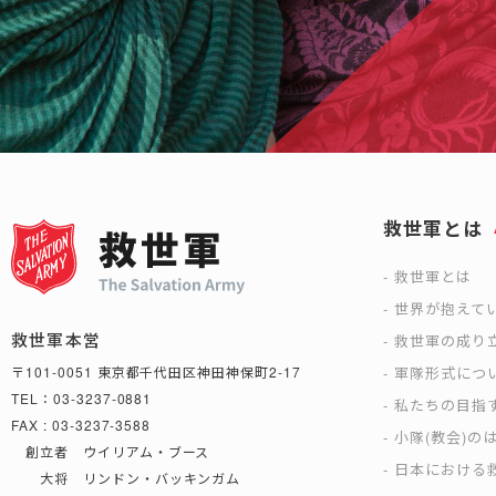
救世軍とは
救世軍とは
世界が抱えて
救世軍本営
救世軍の成り
軍隊形式につ
〒101-0051 東京都千代田区神田神保町2-17
TEL：03-3237-0881
私たちの目指
FAX : 03-3237-3588
小隊(教会)の
創立者 ウイリアム・ブース
日本における救
大将 リンドン・バッキンガム