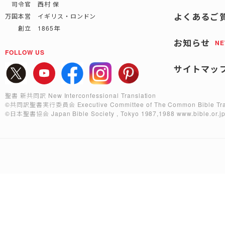
司令官 西村 保
よくあるご
万国本営 イギリス・ロンドン
創立 1865年
お知らせ
N
FOLLOW US
サイトマッ
聖書 新共同訳 New Interconfessional Translation
©共同訳聖書実行委員会
Executive Committee of The Common Bible Tra
©日本聖書協会
Japan Bible Society , Tokyo 1987,1988
www.bible.or.j