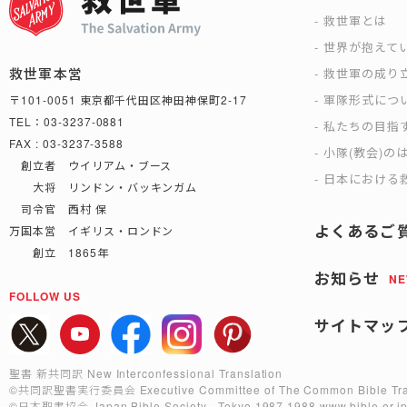
救世軍とは
世界が抱えて
救世軍本営
救世軍の成り
軍隊形式につ
〒101-0051 東京都千代田区神田神保町2-17
TEL：03-3237-0881
私たちの目指
FAX : 03-3237-3588
小隊(教会)の
創立者 ウイリアム・ブース
日本における救
大将 リンドン・バッキンガム
司令官 西村 保
よくあるご
万国本営 イギリス・ロンドン
創立 1865年
お知らせ
N
FOLLOW US
サイトマッ
聖書 新共同訳 New Interconfessional Translation
©共同訳聖書実行委員会
Executive Committee of The Common Bible Tra
©日本聖書協会
Japan Bible Society , Tokyo 1987,1988
www.bible.or.j