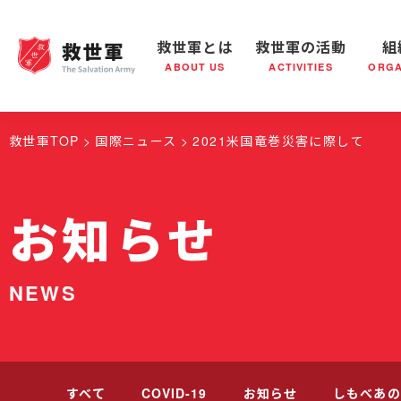
救世軍とは
救世軍の活動
組
ABOUT US
ACTIVITIES
ORGA
救世軍とは
世界が抱えている社会問題
救世軍の活動
組織概要
社会鍋
救世軍の
救世軍TOP
国際ニュース
2021米国竜巻災害に際して
お知らせ
NEWS
すべて
COVID-19
お知らせ
しもべあの