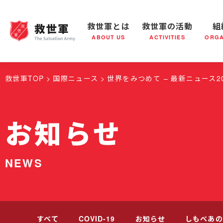
救世軍とは
救世軍の活動
組
ABOUT US
ACTIVITIES
ORGA
救世軍とは
世界が抱えている社会問題
救世軍の活動
組織概要
社会鍋
救世軍の
救世軍TOP
国際ニュース
世界をみつめて – 最新ニュース20
お知らせ
NEWS
すべて
COVID-19
お知らせ
しもべあの