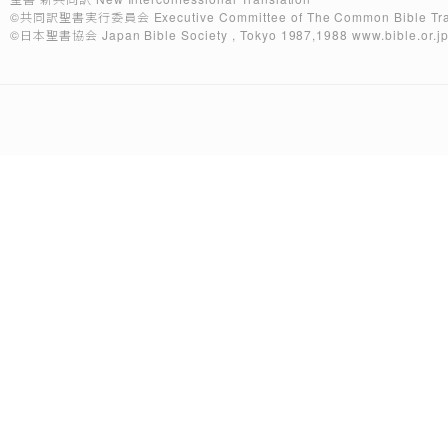
©共同訳聖書実行委員会
Executive Committee of The Common Bible Tra
©日本聖書協会
Japan Bible Society , Tokyo 1987,1988
www.bible.or.j