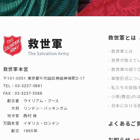
救世軍とは
救世軍とは
世界が抱えて
救世軍本営
救世軍の成り
軍隊形式につ
〒101-0051 東京都千代田区神田神保町2-17
TEL：03-3237-0881
私たちの目指
FAX : 03-3237-3588
小隊(教会)の
創立者 ウイリアム・ブース
日本における救
大将 リンドン・バッキンガム
司令官 西村 保
よくあるご
万国本営 イギリス・ロンドン
創立 1865年
お知らせ
N