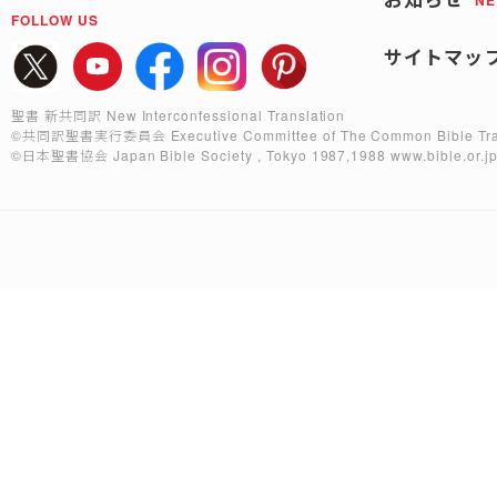
FOLLOW US
サイトマッ
聖書 新共同訳 New Interconfessional Translation
©共同訳聖書実行委員会
Executive Committee of The Common Bible Tra
©日本聖書協会
Japan Bible Society , Tokyo 1987,1988
www.bible.or.j