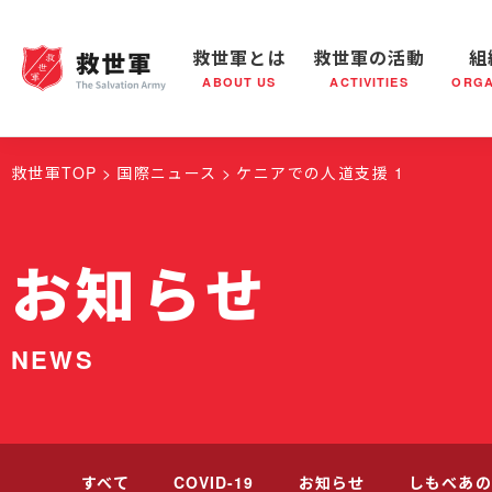
救世軍とは
救世軍の活動
組
ABOUT US
ACTIVITIES
ORGA
救世軍とは
世界が抱えている社会問題
救世軍の活動
組織概要
社会鍋
救世軍の
救世軍TOP
国際ニュース
ケニアでの人道支援 1
お知らせ
NEWS
すべて
COVID-19
お知らせ
しもべあの