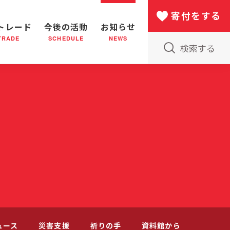
寄付をする
トレード
今後の活動
お知らせ
TRADE
SCHEDULE
NEWS
検索する
版物のご案内
小隊(教会)のはたらき
バザー
災害支援
日本における救世軍の130年
ュース
災害支援
祈りの手
資料館から