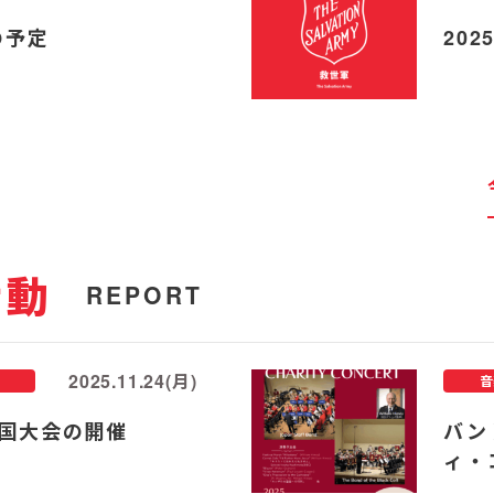
の予定
20
活動
REPORT
2025.11.24(月)
音
国大会の開催
バン
ィ・