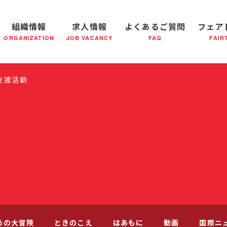
組織情報
求人情報
よくあるご質問
フェア
ORGANIZATION
JOB VACANCY
FAQ
FAIR
軍の成り立ち
全国の小隊(教会)等について
社会鍋物語
軍隊形式について
音楽活動
医療・社会福祉事業
救世軍ブラスバンドのCD
私たちの目指す未来
出
支援活動
あの大冒険
ときのこえ
はあもに
動画
国際ニ