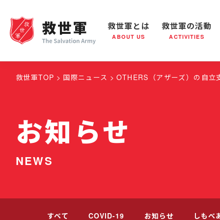
救世軍とは
救世軍の活動
ABOUT US
ACTIVITIES
救世軍とは
世界が抱えている社会問題
救世軍の活動
組織概要
社会鍋
救世
救世軍TOP
国際ニュース
OTHERS（アザーズ）の自立
お知らせ
NEWS
すべて
COVID-19
お知らせ
しもべ