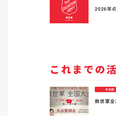
2026年
これまでの
その他
救世軍全