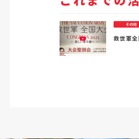
これまでの
その他
救世軍全