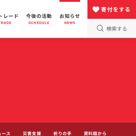
寄付をする
トレード
今後の活動
お知らせ
TRADE
SCHEDULE
NEWS
検索する
版物のご案内
小隊(教会)のはたらき
バザー
災害支援
日本における救世軍の130年
ュース
災害支援
祈りの手
資料館から