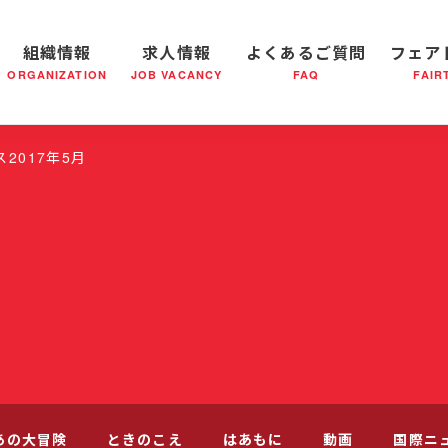
組織情報
求人情報
よくあるご質問
フェア
ORGANIZATION
JOB VACANCY
FAQ
FAIR
軍の成り立ち
全国の小隊(教会)等について
社会鍋物語
軍隊形式について
音楽活動
医療・社会福祉事業
救世軍ブラスバンドのCD
私たちの目指す未来
出
2017年5月
あの大冒険
ときのこえ
はあもに
動画
国際ニ