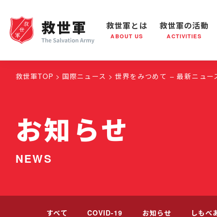
救世軍とは
救世軍の活動
ABOUT US
ACTIVITIES
救世軍とは
世界が抱えている社会問題
救世軍の活動
組織概要
社会鍋
救世
救世軍TOP
国際ニュース
世界をみつめて – 最新ニュース
お知らせ
NEWS
すべて
COVID-19
お知らせ
しもべ