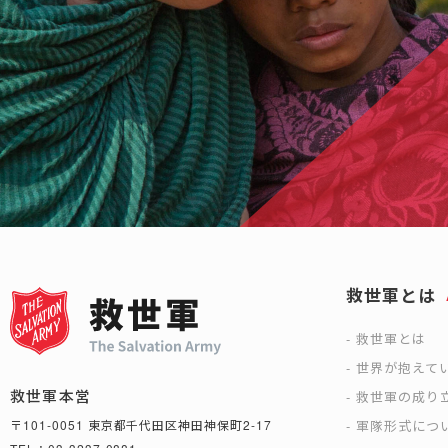
救世軍とは
救世軍とは
世界が抱えて
救世軍本営
救世軍の成り
軍隊形式につ
〒101-0051 東京都千代田区神田神保町2-17