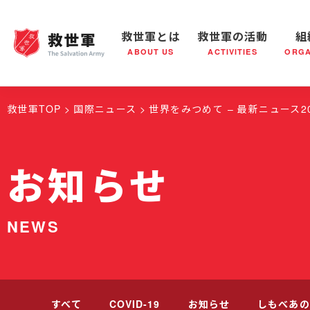
救世軍とは
救世軍の活動
組
ABOUT US
ACTIVITIES
ORGA
救世軍とは
世界が抱えている社会問題
救世軍の活動
組織概要
社会鍋
救世軍の
救世軍TOP
国際ニュース
世界をみつめて – 最新ニュース20
お知らせ
NEWS
すべて
COVID-19
お知らせ
しもべあの