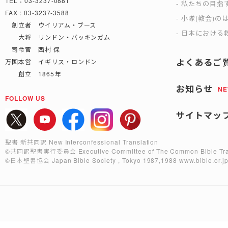
TEL：03-3237-0881
私たちの目指
FAX : 03-3237-3588
小隊(教会)の
創立者 ウイリアム・ブース
日本における救
大将 リンドン・バッキンガム
司令官 西村 保
よくあるご
万国本営 イギリス・ロンドン
創立 1865年
お知らせ
N
FOLLOW US
サイトマッ
聖書 新共同訳 New Interconfessional Translation
©共同訳聖書実行委員会
Executive Committee of The Common Bible Tra
©日本聖書協会
Japan Bible Society , Tokyo 1987,1988
www.bible.or.j