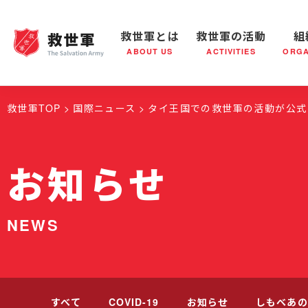
救世軍とは
救世軍の活動
組
ABOUT US
ACTIVITIES
ORGA
救世軍とは
世界が抱えている社会問題
救世軍の活動
組織概要
社会鍋
救世軍の
救世軍TOP
国際ニュース
タイ王国での救世軍の活動が公式
お知らせ
NEWS
すべて
COVID-19
お知らせ
しもべあの