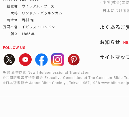
小隊(教会)の
創立者 ウイリアム・ブース
日本における救
大将 リンドン・バッキンガム
司令官 西村 保
よくあるご
万国本営 イギリス・ロンドン
創立 1865年
お知らせ
N
FOLLOW US
サイトマッ
聖書 新共同訳 New Interconfessional Translation
©共同訳聖書実行委員会
Executive Committee of The Common Bible Tra
©日本聖書協会
Japan Bible Society , Tokyo 1987,1988
www.bible.or.j