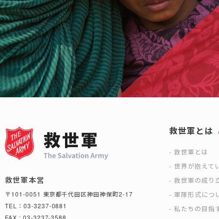
救世軍とは
救世軍とは
世界が抱えて
救世軍本営
救世軍の成り
軍隊形式につ
〒101-0051 東京都千代田区神田神保町2-17
TEL：03-3237-0881
私たちの目指
FAX : 03-3237-3588