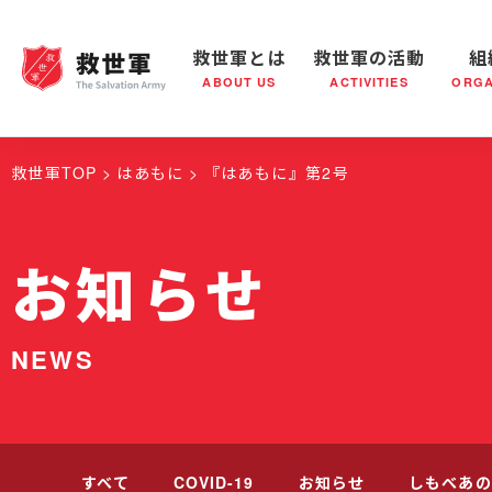
救世軍とは
救世軍の活動
組
ABOUT US
ACTIVITIES
ORGA
救世軍とは
世界が抱えている社会問題
救世軍の活動
組織概要
社会鍋
救世軍の
救世軍TOP
はあもに
『はあもに』第2号
お知らせ
NEWS
すべて
COVID-19
お知らせ
しもべあの