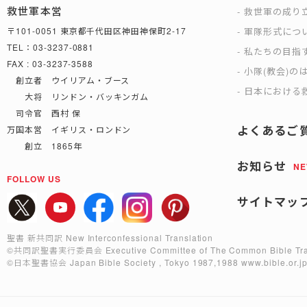
救世軍本営
救世軍の成り
軍隊形式につ
〒101-0051 東京都千代田区神田神保町2-17
TEL：03-3237-0881
私たちの目指
FAX : 03-3237-3588
小隊(教会)の
創立者 ウイリアム・ブース
日本における救
大将 リンドン・バッキンガム
司令官 西村 保
よくあるご
万国本営 イギリス・ロンドン
創立 1865年
お知らせ
N
FOLLOW US
サイトマッ
聖書 新共同訳 New Interconfessional Translation
©共同訳聖書実行委員会
Executive Committee of The Common Bible Tra
©日本聖書協会
Japan Bible Society , Tokyo 1987,1988
www.bible.or.j