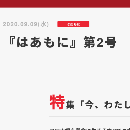
2020.09.09(水)
はあもに
『はあもに』第2号
特
集「今、わた