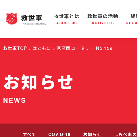
救世軍とは
救世軍の活動
組
ABOUT US
ACTIVITIES
ORGA
救世軍とは
世界が抱えている社会問題
救世軍の活動
組織概要
社会鍋
救世軍の
救世軍TOP
はあもに
家庭団コータリー No.139
お知らせ
NEWS
すべて
COVID-19
お知らせ
しもべあの