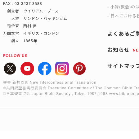
FAX : 03-3237-3588
小隊(教会)の
創立者 ウイリアム・ブース
日本における救
大将 リンドン・バッキンガム
司令官 西村 保
よくあるご
万国本営 イギリス・ロンドン
創立 1865年
お知らせ
N
FOLLOW US
サイトマッ
聖書 新共同訳 New Interconfessional Translation
©共同訳聖書実行委員会
Executive Committee of The Common Bible Tra
©日本聖書協会
Japan Bible Society , Tokyo 1987,1988
www.bible.or.j