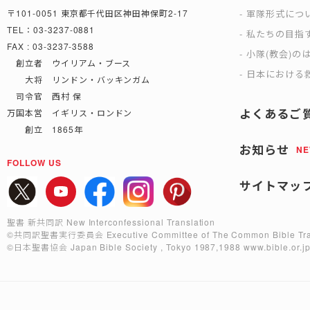
軍隊形式につ
〒101-0051 東京都千代田区神田神保町2-17
TEL：03-3237-0881
私たちの目指
FAX : 03-3237-3588
小隊(教会)の
創立者 ウイリアム・ブース
日本における救
大将 リンドン・バッキンガム
司令官 西村 保
よくあるご
万国本営 イギリス・ロンドン
創立 1865年
お知らせ
N
FOLLOW US
サイトマッ
聖書 新共同訳 New Interconfessional Translation
©共同訳聖書実行委員会
Executive Committee of The Common Bible Tra
©日本聖書協会
Japan Bible Society , Tokyo 1987,1988
www.bible.or.j