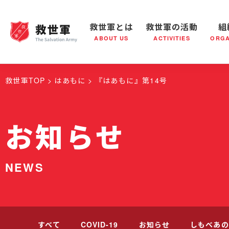
救世軍とは
救世軍の活動
組
ABOUT US
ACTIVITIES
ORGA
救世軍とは
世界が抱えている社会問題
救世軍の活動
組織概要
社会鍋
救世軍の
救世軍TOP
はあもに
『はあもに』第14号
お知らせ
NEWS
すべて
COVID-19
お知らせ
しもべあの