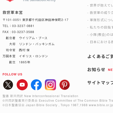
世界が抱えて
救世軍本営
救世軍の成り
軍隊形式につ
〒101-0051 東京都千代田区神田神保町2-17
TEL：03-3237-0881
私たちの目指
FAX : 03-3237-3588
小隊(教会)の
創立者 ウイリアム・ブース
日本における救
大将 リンドン・バッキンガム
司令官 西村 保
よくあるご
万国本営 イギリス・ロンドン
創立 1865年
お知らせ
N
FOLLOW US
サイトマッ
聖書 新共同訳 New Interconfessional Translation
©共同訳聖書実行委員会
Executive Committee of The Common Bible Tra
©日本聖書協会
Japan Bible Society , Tokyo 1987,1988
www.bible.or.j