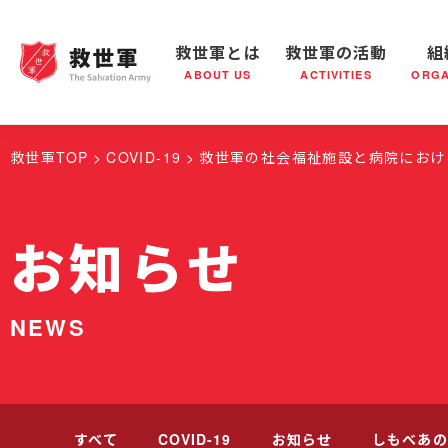
救世軍とは
救世軍の活動
組
ABOUT US
ACTIVITIES
ORGA
救世軍とは
世界が抱えている社会問題
救世軍の活動
組織概要
社会鍋
救世軍の
救世軍TOP
COVID-19
救世軍の社会福祉施設と病院におけ
お知らせ
NEWS
すべて
COVID-19
お知らせ
しもべあの