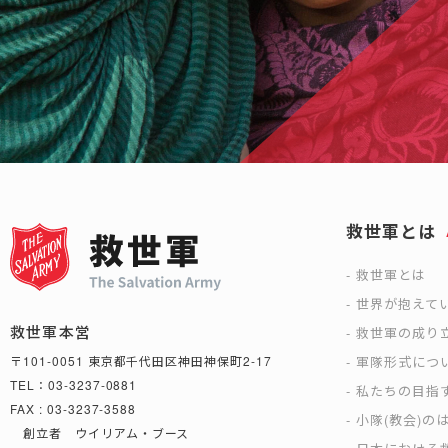
救世軍とは
救世軍とは
世界が抱えて
救世軍本営
救世軍の成り
軍隊形式につ
〒101-0051 東京都千代田区神田神保町2-17
TEL：03-3237-0881
私たちの目指
FAX : 03-3237-3588
小隊(教会)の
創立者 ウイリアム・ブース