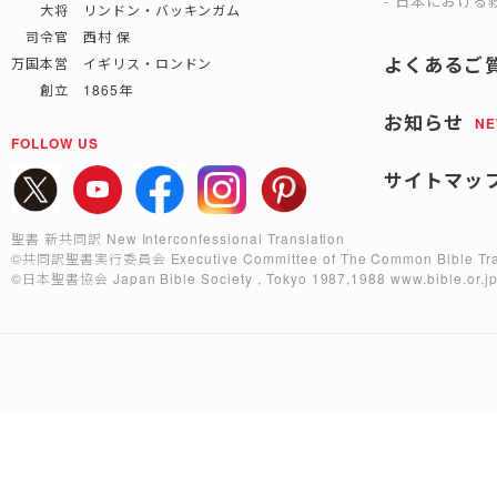
日本における救
大将 リンドン・バッキンガム
司令官 西村 保
よくあるご
万国本営 イギリス・ロンドン
創立 1865年
お知らせ
N
FOLLOW US
サイトマッ
聖書 新共同訳 New Interconfessional Translation
©共同訳聖書実行委員会
Executive Committee of The Common Bible Tra
©日本聖書協会
Japan Bible Society , Tokyo 1987,1988
www.bible.or.j