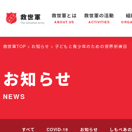
救世軍とは
救世軍の活動
組
ABOUT US
ACTIVITIES
ORGA
救世軍とは
世界が抱えている社会問題
救世軍の活動
組織概要
社会鍋
救世軍の
救世軍TOP
お知らせ
子どもと青少年のための世界祈祷日 
お知らせ
NEWS
すべて
COVID-19
お知らせ
しもべあの