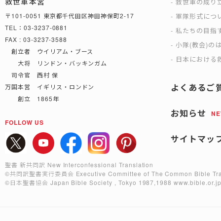
救世軍本営
救世軍の成り
軍隊形式につ
〒101-0051 東京都千代田区神田神保町2-17
TEL：03-3237-0881
私たちの目指
FAX : 03-3237-3588
小隊(教会)の
創立者 ウイリアム・ブース
日本における救
大将 リンドン・バッキンガム
司令官 西村 保
よくあるご
万国本営 イギリス・ロンドン
創立 1865年
お知らせ
N
FOLLOW US
サイトマッ
聖書 新共同訳 New Interconfessional Translation
©共同訳聖書実行委員会
Executive Committee of The Common Bible Tra
©日本聖書協会
Japan Bible Society , Tokyo 1987,1988
www.bible.or.j