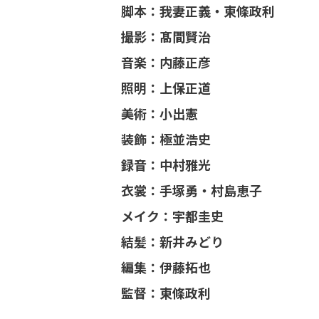
脚本：我妻正義・東條政利
撮影：髙間賢治
音楽：内藤正彦
照明：上保正道
美術：小出憲
装飾：極並浩史
録音：中村雅光
衣裳：手塚勇・村島恵子
メイク：宇都圭史
結髪：新井みどり
編集：伊藤拓也
監督：東條政利