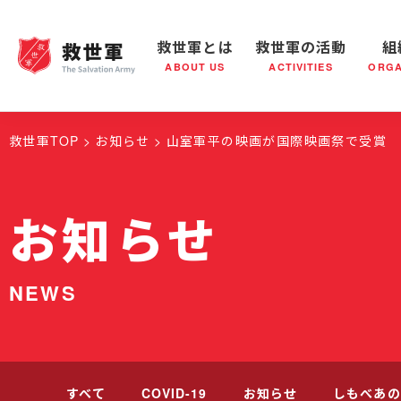
救世軍とは
救世軍の活動
組
ABOUT US
ACTIVITIES
ORGA
救世軍とは
世界が抱えている社会問題
救世軍の活動
組織概要
社会鍋
救世軍の
救世軍TOP
お知らせ
山室軍平の映画が国際映画祭で受賞
お知らせ
NEWS
すべて
COVID-19
お知らせ
しもべあの