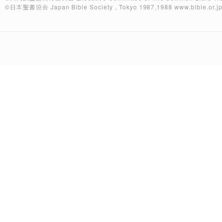
©日本聖書協会
Japan Bible Society , Tokyo 1987,1988
www.bible.or.j