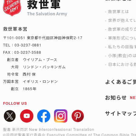
救世軍とは
世界が抱えて
救世軍本営
救世軍の成り
軍隊形式につ
〒101-0051 東京都千代田区神田神保町2-17
TEL：03-3237-0881
私たちの目指
FAX : 03-3237-3588
小隊(教会)の
創立者 ウイリアム・ブース
日本における救
大将 リンドン・バッキンガム
司令官 西村 保
よくあるご
万国本営 イギリス・ロンドン
創立 1865年
お知らせ
N
FOLLOW US
サイトマッ
聖書 新共同訳 New Interconfessional Translation
©共同訳聖書実行委員会
Executive Committee of The Common Bible Tra