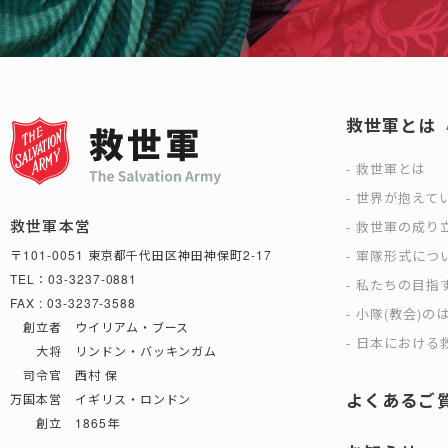
救世軍とは
救世軍とは
世界が抱えて
救世軍本営
救世軍の成り
軍隊形式につ
〒101-0051 東京都千代田区神田神保町2-17
TEL：03-3237-0881
私たちの目指
FAX : 03-3237-3588
小隊(教会)の
創立者 ウイリアム・ブース
日本における救
大将 リンドン・バッキンガム
司令官 西村 保
よくあるご
万国本営 イギリス・ロンドン
創立 1865年