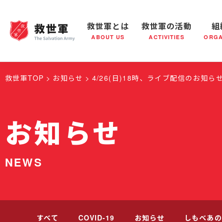
救世軍とは
救世軍の活動
組
ABOUT US
ACTIVITIES
ORGA
救世軍とは
世界が抱えている社会問題
救世軍の活動
組織概要
社会鍋
救世軍の
救世軍TOP
お知らせ
4/26(日)18時、ライブ配信のお知ら
お知らせ
NEWS
すべて
COVID-19
お知らせ
しもべあの