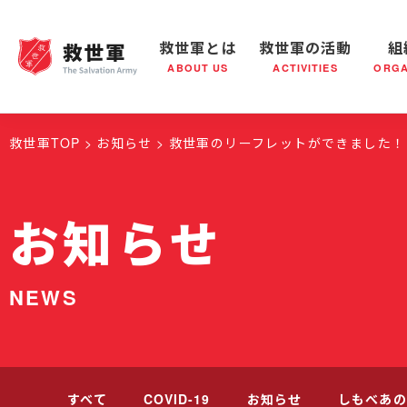
救世軍とは
救世軍の活動
組
ABOUT US
ACTIVITIES
ORGA
救世軍とは
世界が抱えている社会問題
救世軍の活動
組織概要
社会鍋
救世軍の
救世軍TOP
お知らせ
救世軍のリーフレットができました！
お知らせ
NEWS
すべて
COVID-19
お知らせ
しもべあの