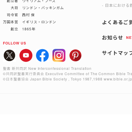
創立者 ウイリアム・ブース
日本における救
大将 リンドン・バッキンガム
司令官 西村 保
よくあるご
万国本営 イギリス・ロンドン
創立 1865年
お知らせ
N
FOLLOW US
サイトマッ
聖書 新共同訳 New Interconfessional Translation
©共同訳聖書実行委員会
Executive Committee of The Common Bible Tra
©日本聖書協会
Japan Bible Society , Tokyo 1987,1988
www.bible.or.j