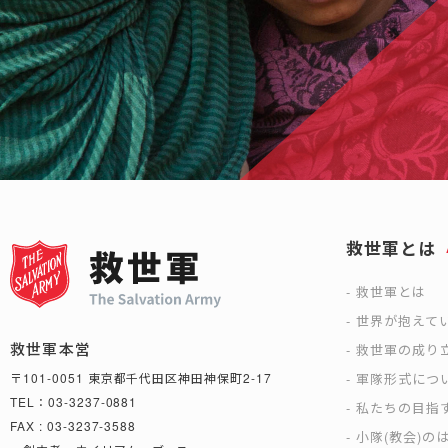
救世軍とは
救世軍とは
世界が抱えて
救世軍本営
救世軍の成り
軍隊形式につ
〒101-0051 東京都千代田区神田神保町2-17
TEL：03-3237-0881
私たちの目指
FAX : 03-3237-3588
小隊(教会)の