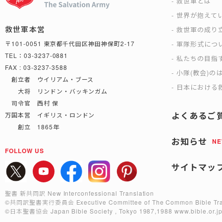
救世軍とは
世界が抱えて
救世軍本営
救世軍の成り
軍隊形式につ
〒101-0051 東京都千代田区神田神保町2-17
TEL：03-3237-0881
私たちの目指
FAX : 03-3237-3588
小隊(教会)の
創立者 ウイリアム・ブース
日本における救
大将 リンドン・バッキンガム
司令官 西村 保
よくあるご
万国本営 イギリス・ロンドン
創立 1865年
お知らせ
N
FOLLOW US
サイトマッ
聖書 新共同訳 New Interconfessional Translation
©共同訳聖書実行委員会
Executive Committee of The Common Bible Tra
©日本聖書協会
Japan Bible Society , Tokyo 1987,1988
www.bible.or.j