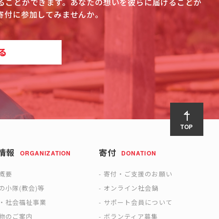
ることができます。あなたの想いを彼らに届けることが
寄付に参加してみませんか。
る
TOP
情報
寄付
ORGANIZATION
DONATION
概要
寄付・ご支援のお願い
の小隊(教会)等
オンライン社会鍋
・社会福祉事業
サポート会員について
物のご案内
ボランティア募集