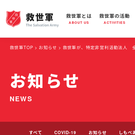
救世軍とは
救世軍の活動
ABOUT US
ACTIVITIES
救世軍とは
世界が抱えている社会問題
救世軍の活動
組織概要
社会鍋
救世
救世軍TOP
お知らせ
救世軍が、特定非営利活動法人 全
お知らせ
NEWS
すべて
COVID-19
お知らせ
しもべ