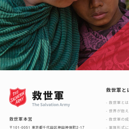
救世軍と
救世軍と
世界が抱
救世軍本営
救世軍の
軍隊形式
〒101-0051 東京都千代田区神田神保町2-17