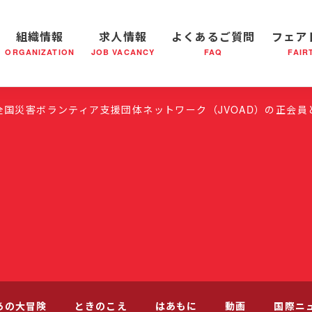
組織情報
求人情報
よくあるご質問
フェア
ORGANIZATION
JOB VACANCY
FAQ
FAIR
軍の成り立ち
全国の小隊(教会)等について
社会鍋物語
軍隊形式について
音楽活動
医療・社会福祉事業
救世軍ブラスバンドのCD
私たちの目指す未来
出
国災害ボランティア支援団体ネットワーク（JVOAD）の正会員
あの大冒険
ときのこえ
はあもに
動画
国際ニ