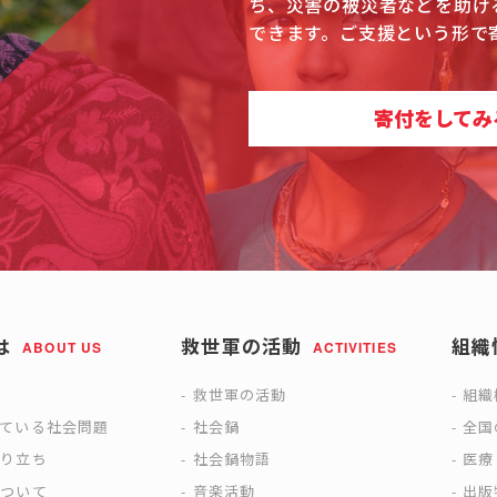
ち、災害の被災者などを助け
できます。ご支援という形で
寄付をしてみ
は
救世軍の活動
組織
ABOUT US
ACTIVITIES
は
救世軍の活動
組織
えている社会問題
社会鍋
全国
成り立ち
社会鍋物語
医療
について
音楽活動
出版