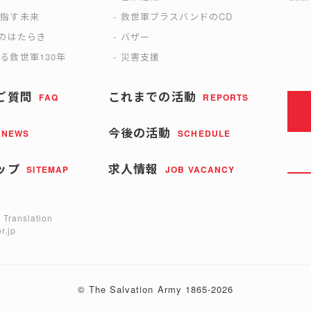
目指す未来
救世軍ブラスバンドのCD
)のはたらき
バザー
る救世軍130年
災害支援
ご質問
これまでの活動
FAQ
REPORTS
今後の活動
NEWS
SCHEDULE
ップ
求人情報
SITEMAP
JOB VACANCY
 Translation
r.jp
© The Salvation Army 1865-2026