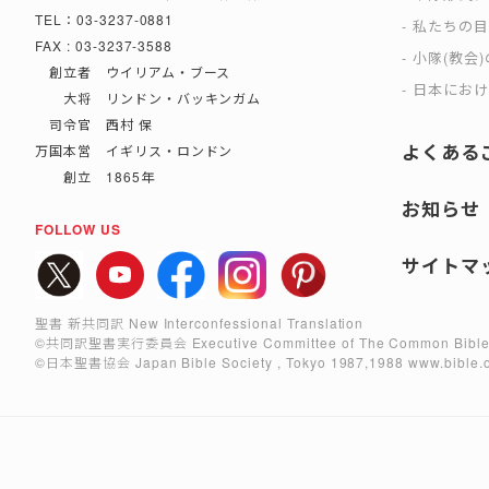
TEL：03-3237-0881
私たちの
FAX : 03-3237-3588
小隊(教会
創立者 ウイリアム・ブース
日本におけ
大将 リンドン・バッキンガム
司令官 西村 保
よくある
万国本営 イギリス・ロンドン
創立 1865年
お知らせ
FOLLOW US
サイトマ
聖書 新共同訳 New Interconfessional Translation
©共同訳聖書実行委員会
Executive Committee of The Common Bible
©日本聖書協会
Japan Bible Society , Tokyo 1987,1988
www.bible.o