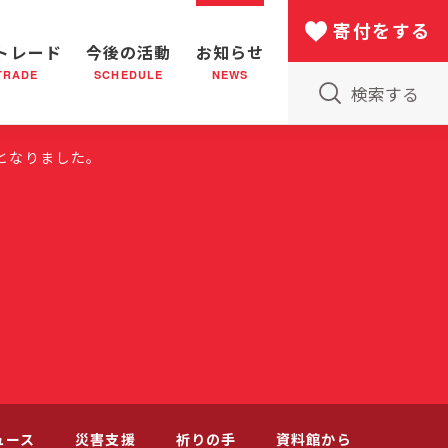
寄付をする
トレード
今後の活動
お知らせ
TRADE
SCHEDULE
NEWS
検索する
版物のご案内
小隊(教会)のはたらき
バザー
災害支援
日本における救世軍の130年
となりました。
ュース
災害支援
祈りの手
資料館から