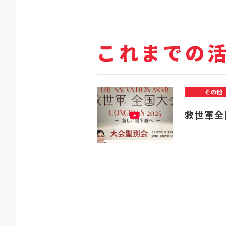
これまでの
その他
救世軍全