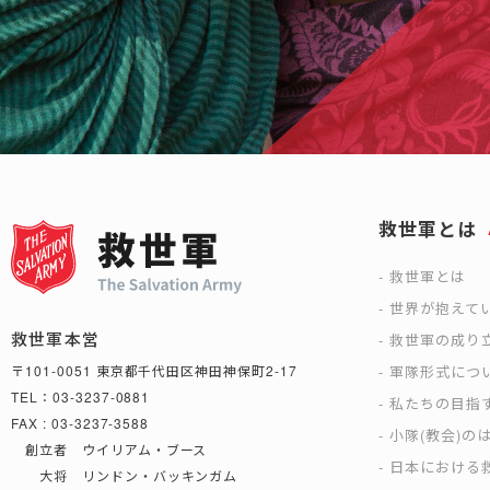
救世軍とは
救世軍とは
世界が抱えて
救世軍本営
救世軍の成り
軍隊形式につ
〒101-0051 東京都千代田区神田神保町2-17
TEL：03-3237-0881
私たちの目指
FAX : 03-3237-3588
小隊(教会)の
創立者 ウイリアム・ブース
日本における救
大将 リンドン・バッキンガム