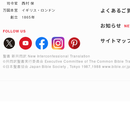
司令官 西村 保
よくあるご
万国本営 イギリス・ロンドン
創立 1865年
お知らせ
N
FOLLOW US
サイトマッ
聖書 新共同訳 New Interconfessional Translation
©共同訳聖書実行委員会
Executive Committee of The Common Bible Tra
©日本聖書協会
Japan Bible Society , Tokyo 1987,1988
www.bible.or.j