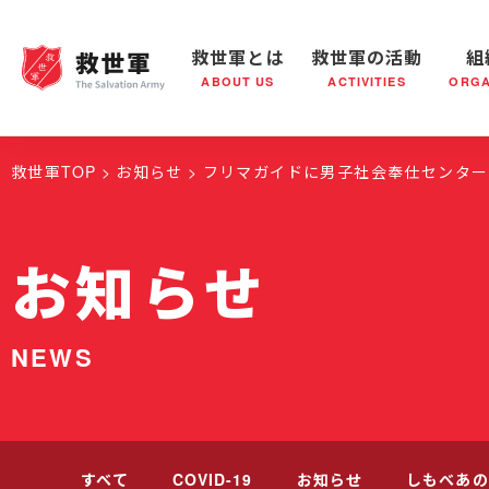
救世軍とは
救世軍の活動
組
ABOUT US
ACTIVITIES
ORGA
救世軍とは
世界が抱えている社会問題
救世軍の活動
組織概要
社会鍋
救世軍の
救世軍TOP
お知らせ
フリマガイドに男子社会奉仕センター
お知らせ
NEWS
すべて
COVID-19
お知らせ
しもべあの