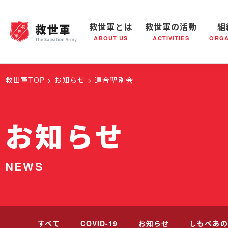
救世軍とは
救世軍の活動
組
ABOUT US
ACTIVITIES
ORGA
救世軍とは
世界が抱えている社会問題
救世軍の活動
組織概要
社会鍋
救世軍の
救世軍TOP
お知らせ
連合聖別会
お知らせ
NEWS
すべて
COVID-19
お知らせ
しもべあの