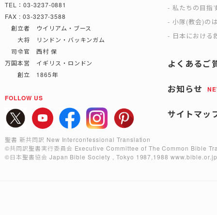
TEL：03-3237-0881
私たちの目指
FAX : 03-3237-3588
小隊(教会)の
創立者 ウイリアム・ブース
日本における救
大将 リンドン・バッキンガム
司令官 西村 保
よくあるご
万国本営 イギリス・ロンドン
創立 1865年
お知らせ
N
FOLLOW US
サイトマッ
聖書 新共同訳 New Interconfessional Translation
©共同訳聖書実行委員会
Executive Committee of The Common Bible Tra
©日本聖書協会
Japan Bible Society , Tokyo 1987,1988
www.bible.or.j