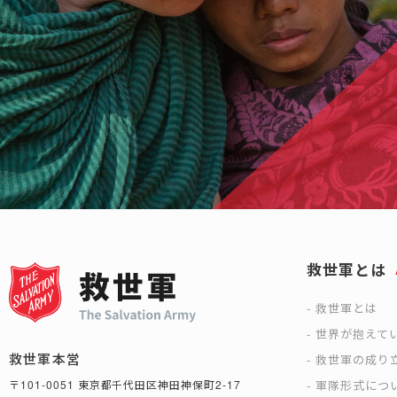
救世軍とは
救世軍とは
世界が抱えて
救世軍本営
救世軍の成り
軍隊形式につ
〒101-0051 東京都千代田区神田神保町2-17