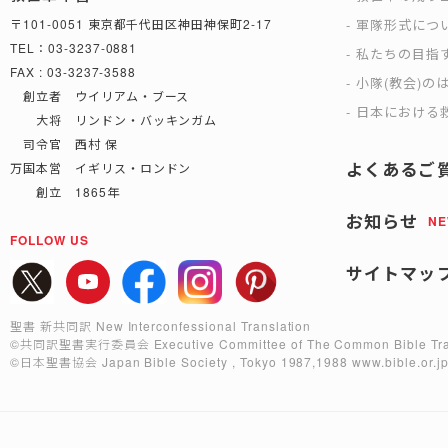
軍隊形式につ
〒101-0051 東京都千代田区神田神保町2-17
TEL：03-3237-0881
私たちの目指
FAX : 03-3237-3588
小隊(教会)の
創立者 ウイリアム・ブース
日本における救
大将 リンドン・バッキンガム
司令官 西村 保
よくあるご
万国本営 イギリス・ロンドン
創立 1865年
お知らせ
N
FOLLOW US
サイトマッ
聖書 新共同訳 New Interconfessional Translation
©共同訳聖書実行委員会
Executive Committee of The Common Bible Tra
©日本聖書協会
Japan Bible Society , Tokyo 1987,1988
www.bible.or.j