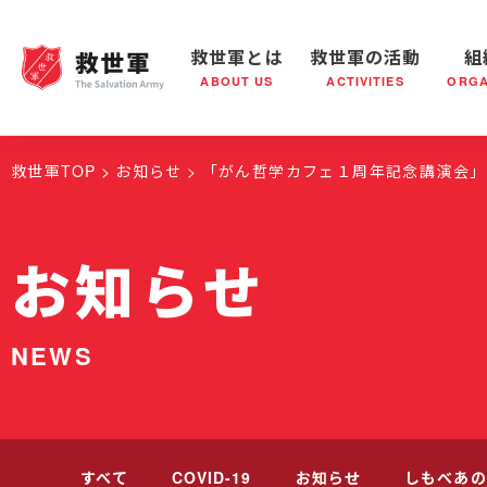
救世軍とは
救世軍の活動
組
ABOUT US
ACTIVITIES
ORGA
救世軍とは
世界が抱えている社会問題
救世軍の活動
組織概要
社会鍋
救世軍の
救世軍TOP
お知らせ
「がん哲学カフェ１周年記念講演会」
お知らせ
NEWS
すべて
COVID-19
お知らせ
しもべあの