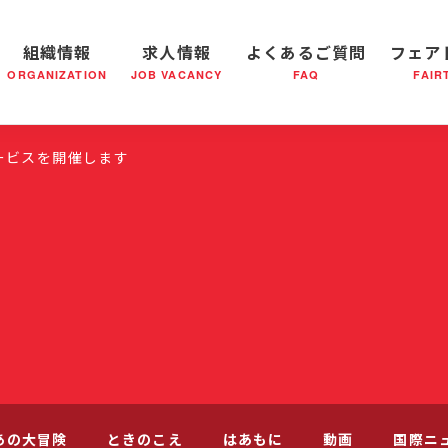
組織情報
求人情報
よくあるご質問
フェア
ORGANIZATION
JOB VACANCY
FAQ
FAIR
軍の成り立ち
全国の小隊(教会)等について
社会鍋物語
軍隊形式について
音楽活動
医療・社会福祉事業
救世軍ブラスバンドのCD
私たちの目指す未来
出
ービスを開催します
あの大冒険
ときのこえ
はあもに
動画
国際ニ