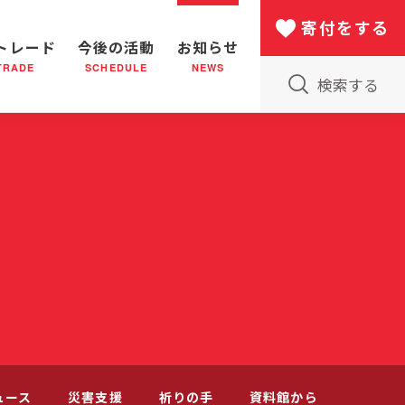
寄付をする
トレード
今後の活動
お知らせ
TRADE
SCHEDULE
NEWS
検索する
版物のご案内
小隊(教会)のはたらき
バザー
災害支援
日本における救世軍の130年
ュース
災害支援
祈りの手
資料館から