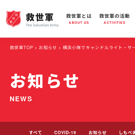
救世軍とは
救世軍の活動
ABOUT US
ACTIVITIES
救世軍とは
世界が抱えている社会問題
救世軍の活動
組織概要
社会鍋
救世
救世軍TOP
お知らせ
横浜小隊でキャンドルライト・サ
お知らせ
NEWS
すべて
COVID-19
お知らせ
しもべ