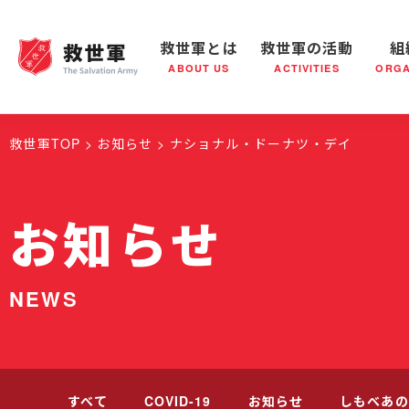
救世軍とは
救世軍の活動
組
ABOUT US
ACTIVITIES
ORGA
救世軍とは
世界が抱えている社会問題
救世軍の活動
組織概要
社会鍋
救世軍の
救世軍TOP
お知らせ
ナショナル・ドーナツ・デイ
お知らせ
NEWS
すべて
COVID-19
お知らせ
しもべあの