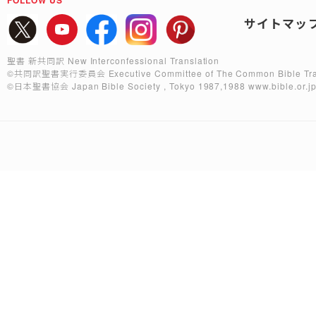
サイトマッ
聖書 新共同訳 New Interconfessional Translation
©共同訳聖書実行委員会
Executive Committee of The Common Bible Tra
©日本聖書協会
Japan Bible Society , Tokyo 1987,1988
www.bible.or.j