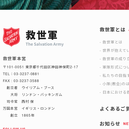
救世軍とは
救世軍とは
世界が抱えて
救世軍本営
救世軍の成り
軍隊形式につ
〒101-0051 東京都千代田区神田神保町2-17
TEL：03-3237-0881
私たちの目指
FAX : 03-3237-3588
小隊(教会)の
創立者 ウイリアム・ブース
日本における救
大将 リンドン・バッキンガム
司令官 西村 保
よくあるご
万国本営 イギリス・ロンドン
創立 1865年
お知らせ
N
FOLLOW US