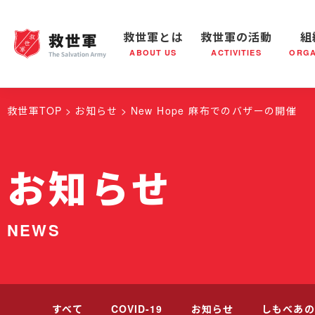
救世軍とは
救世軍の活動
組
ABOUT US
ACTIVITIES
ORGA
救世軍とは
世界が抱えている社会問題
救世軍の活動
組織概要
社会鍋
救世軍の
救世軍TOP
お知らせ
New Hope 麻布でのバザーの開催
お知らせ
NEWS
すべて
COVID-19
お知らせ
しもべあの