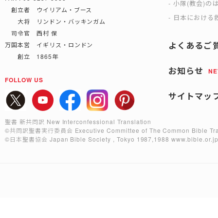
小隊(教会)の
創立者 ウイリアム・ブース
日本における救
大将 リンドン・バッキンガム
司令官 西村 保
よくあるご
万国本営 イギリス・ロンドン
創立 1865年
お知らせ
N
FOLLOW US
サイトマッ
聖書 新共同訳 New Interconfessional Translation
©共同訳聖書実行委員会
Executive Committee of The Common Bible Tra
©日本聖書協会
Japan Bible Society , Tokyo 1987,1988
www.bible.or.j