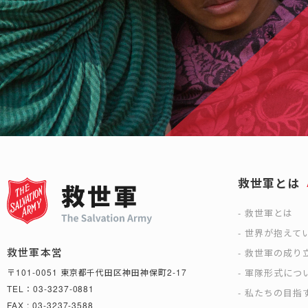
救世軍とは
救世軍とは
世界が抱えて
救世軍本営
救世軍の成り
軍隊形式につ
〒101-0051 東京都千代田区神田神保町2-17
TEL：03-3237-0881
私たちの目指
FAX : 03-3237-3588