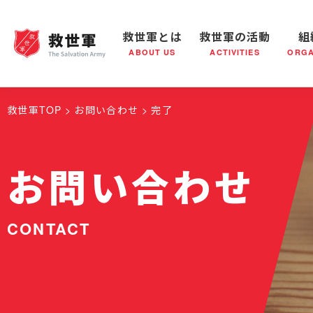
救世軍とは
救世軍の活動
組
ABOUT US
ACTIVITIES
ORGA
救世軍とは
世界が抱えている社会問題
救世軍の活動
組織概要
社会鍋
救世軍の
救世軍TOP
お問い合わせ
完了
お問い合わせ
CONTACT