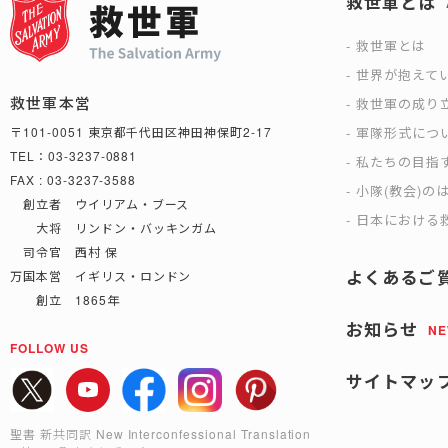
救世軍とは
救世軍とは
世界が抱えて
救世軍本営
救世軍の成り
軍隊形式につ
〒101-0051 東京都千代田区神田神保町2-17
TEL：03-3237-0881
私たちの目指
FAX : 03-3237-3588
小隊(教会)の
創立者 ウイリアム・ブース
日本における救
大将 リンドン・バッキンガム
司令官 西村 保
よくあるご
万国本営 イギリス・ロンドン
創立 1865年
お知らせ
N
FOLLOW US
サイトマッ
聖書 新共同訳 New Interconfessional Translation