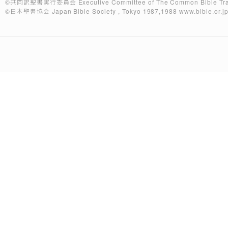
©共同訳聖書実行委員会
Executive Committee of The Common Bible Tra
©日本聖書協会
Japan Bible Society , Tokyo 1987,1988
www.bible.or.j