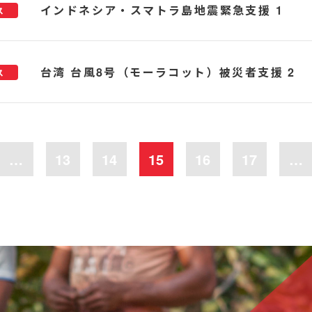
インドネシア・スマトラ島地震緊急支援 1
ス
台湾 台風8号（モーラコット）被災者支援 2
ス
…
13
14
15
16
17
…