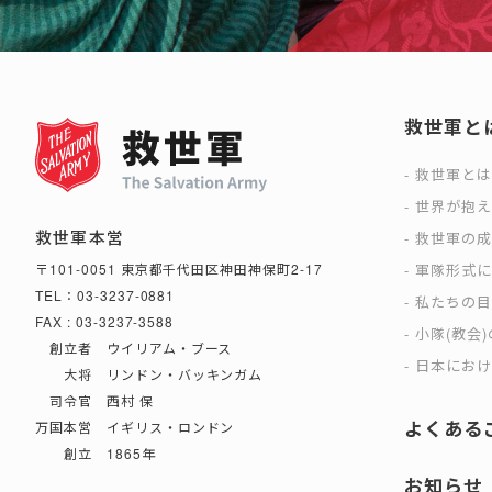
救世軍と
救世軍と
世界が抱
救世軍本営
救世軍の
軍隊形式
〒101-0051 東京都千代田区神田神保町2-17
TEL：03-3237-0881
私たちの
FAX : 03-3237-3588
小隊(教会
創立者 ウイリアム・ブース
日本におけ
大将 リンドン・バッキンガム
司令官 西村 保
よくある
万国本営 イギリス・ロンドン
創立 1865年
お知らせ