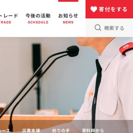
寄付をする
トレード
今後の活動
お知らせ
TRADE
SCHEDULE
NEWS
検索する
版物のご案内
小隊(教会)のはたらき
バザー
災害支援
日本における救世軍の130年
ュース
災害支援
祈りの手
資料館から