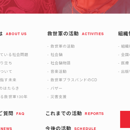
は
救世軍の活動
組織
ABOUT US
ACTIVITIES
は
救世軍の活動
組織
えている社会問題
社会鍋
全国
成り立ち
社会鍋物語
医療
について
音楽活動
出版
目指す未来
救世軍ブラスバンドのCD
)のはたらき
バザー
る救世軍130年
災害支援
ご質問
これまでの活動
FAQ
REPORTS
今後の活動
NEWS
SCHEDULE