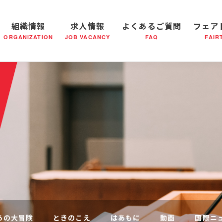
組織情報
求人情報
よくあるご質問
フェア
ORGANIZATION
JOB VACANCY
FAQ
FAIR
軍の成り立ち
全国の小隊(教会)等について
社会鍋物語
軍隊形式について
音楽活動
医療・社会福祉事業
救世軍ブラスバンドのCD
私たちの目指す未来
出
あの大冒険
ときのこえ
はあもに
動画
国際ニ