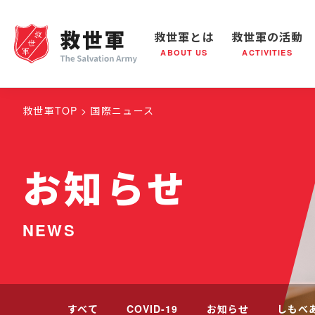
救世軍とは
救世軍の活動
ABOUT US
ACTIVITIES
救世軍とは
世界が抱えている社会問題
救世軍の活動
組織概要
社会鍋
救世
救世軍TOP
国際ニュース
お知らせ
NEWS
すべて
COVID-19
お知らせ
しもべ