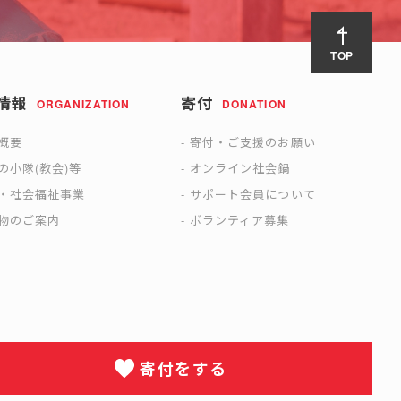
TOP
情報
寄付
ORGANIZATION
DONATION
概要
寄付・ご支援のお願い
の小隊(教会)等
オンライン社会鍋
・社会福祉事業
サポート会員について
物のご案内
ボランティア募集
寄付をする