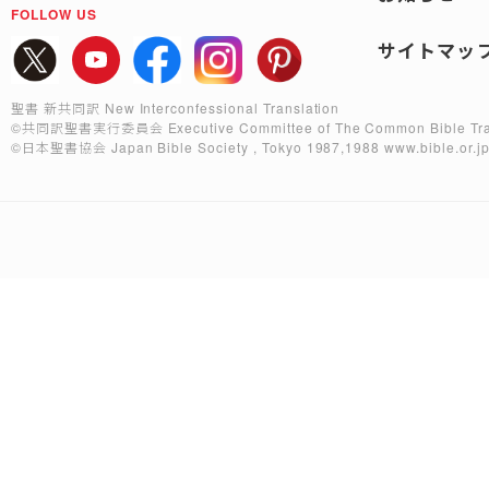
FOLLOW US
サイトマッ
聖書 新共同訳 New Interconfessional Translation
©共同訳聖書実行委員会
Executive Committee of The Common Bible Tra
©日本聖書協会
Japan Bible Society , Tokyo 1987,1988
www.bible.or.j