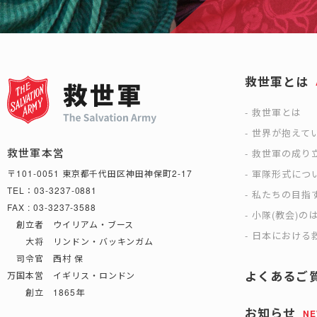
救世軍とは
救世軍とは
世界が抱えて
救世軍本営
救世軍の成り
軍隊形式につ
〒101-0051 東京都千代田区神田神保町2-17
TEL：03-3237-0881
私たちの目指
FAX : 03-3237-3588
小隊(教会)の
創立者 ウイリアム・ブース
日本における救
大将 リンドン・バッキンガム
司令官 西村 保
よくあるご
万国本営 イギリス・ロンドン
創立 1865年
お知らせ
N