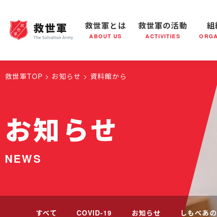
救世軍とは
救世軍の活動
組
ABOUT US
ACTIVITIES
ORGA
救世軍とは
世界が抱えている社会問題
救世軍の活動
組織概要
社会鍋
救世軍の
救世軍TOP
お知らせ
資料館から
お知らせ
NEWS
すべて
COVID-19
お知らせ
しもべあの