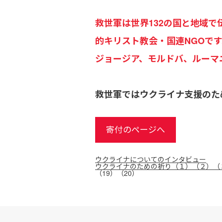
救世軍は世界132の国と地域
的キリスト教会・国連NGOです。東
ジョージア、モルドバ、ルーマ
救世軍ではウクライナ支援のた
寄付のページへ
ウクライナについてのインタビュー
ウクライナのための祈り（１）
（２）
（
（19）
（20）