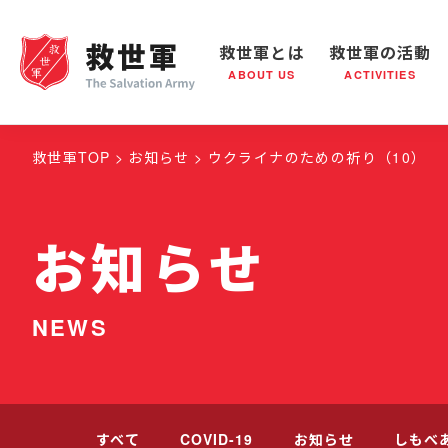
救世軍とは
救世軍の活動
ABOUT US
ACTIVITIES
救世軍とは
世界が抱えている社会問題
救世軍の活動
組織概要
社会鍋
救世
救世軍TOP
お知らせ
ウクライナのための祈り（10）
お知らせ
NEWS
すべて
COVID-19
お知らせ
しもべ