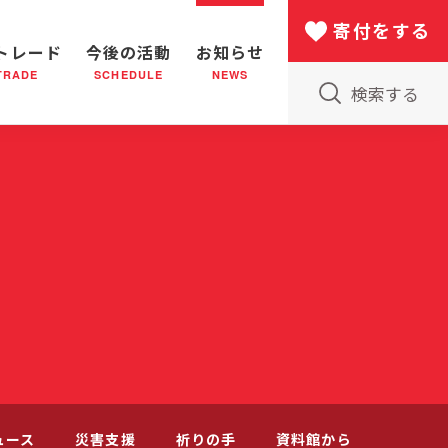
寄付をする
トレード
今後の活動
お知らせ
TRADE
SCHEDULE
NEWS
検索する
版物のご案内
小隊(教会)のはたらき
バザー
災害支援
日本における救世軍の130年
ュース
災害支援
祈りの手
資料館から