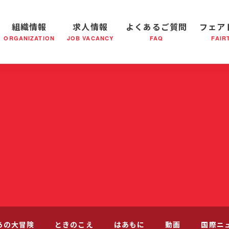
組織情報
求人情報
よくあるご質問
フェア
ORGANIZATION
JOB VACANCY
FAQ
FAIR
軍の成り立ち
全国の小隊(教会)等について
社会鍋物語
軍隊形式について
音楽活動
医療・社会福祉事業
救世軍ブラスバンドのCD
私たちの目指す未来
出
あの大冒険
ときのこえ
はあもに
動画
国際ニ