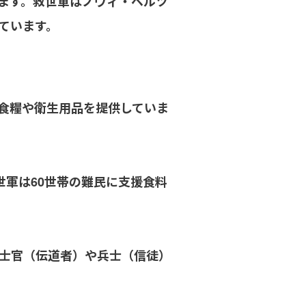
ます。救世軍はノヴィ・ベルツ
ています。
食糧や衛生用品を提供していま
世軍は60世帯の難民に支援食料
士官（伝道者）や兵士（信徒）