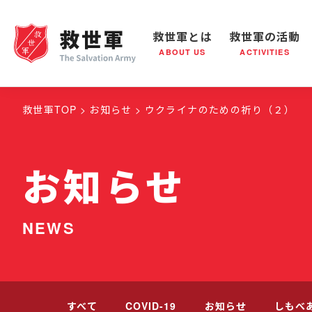
救世軍とは
救世軍の活動
ABOUT US
ACTIVITIES
救世軍とは
世界が抱えている社会問題
救世軍の活動
組織概要
社会鍋
救世
救世軍TOP
お知らせ
ウクライナのための祈り（２）
お知らせ
NEWS
すべて
COVID-19
お知らせ
しもべ