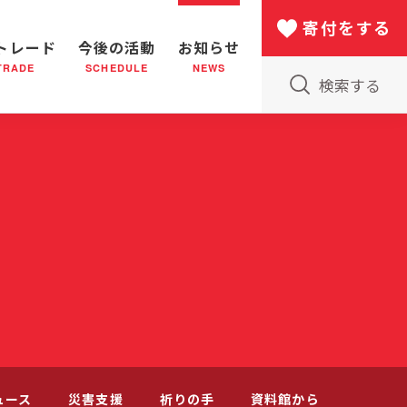
寄付をする
トレード
今後の活動
お知らせ
TRADE
SCHEDULE
NEWS
検索する
版物のご案内
小隊(教会)のはたらき
バザー
災害支援
日本における救世軍の130年
ュース
災害支援
祈りの手
資料館から