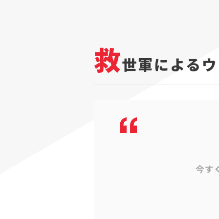
救
世軍によるウ
今す